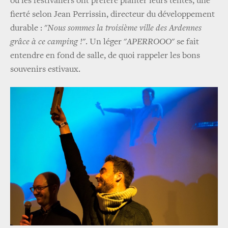
où les festivaliers ont préféré planter leurs tentes, une
fierté selon Jean Perrissin, directeur du développement
durable : "
Nous sommes la troisième ville des Ardennes
grâce à ce camping !
". Un léger "
APERROOO
" se fait
entendre en fond de salle, de quoi rappeler les bons
souvenirs estivaux.