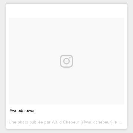
#woodstower
Une photo publiée par Walid Chebeur (@walidchebeur) le
29 Août