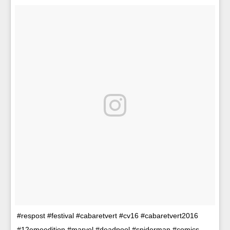
#respost #festival #cabaretvert #cv16 #cabaretvert2016
#12emeedition #marvel #deadpool #spiderman #comics