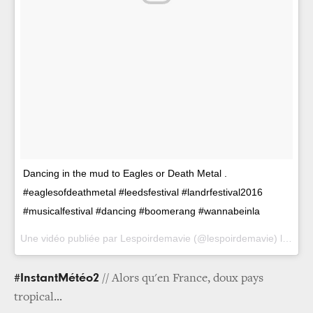
Dancing in the mud to Eagles or Death Metal .
#eaglesofdeathmetal #leedsfestival #landrfestival2016
#musicalfestival #dancing #boomerang #wannabeinla
Une vidéo publiée par Lespoirdemavie (@lespoirdemavie) le
30 A
#InstantMétéo2
// Alors qu'en France, doux pays
tropical...