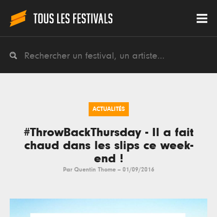
ACTUALITÉS
#ThrowBackThursday - Il a fait
chaud dans les slips ce week-
end !
Par
Quentin Thome
--
01/09/2016