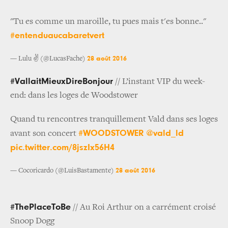
"Tu es comme un maroille, tu pues mais t'es bonne.."
#entenduaucabaretvert
28 août 2016
— Lulu ✌ (@LucasFache)
#VallaitMieuxDireBonjour
// L’instant VIP du week-
end: dans les loges de Woodstower
Quand tu rencontres tranquillement Vald dans ses loges
#WOODSTOWER
@vald_ld
avant son concert
pic.twitter.com/8jszIx56H4
28 août 2016
— Cocoricardo (@LuisBastamente)
#ThePlaceToBe
// Au Roi Arthur on a carrément croisé
Snoop Dogg