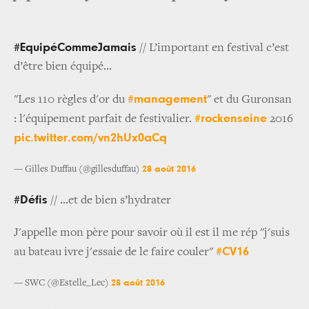
#EquipéCommeJamais
// L’important en festival c’est
d’être bien équipé...
#management
"Les 110 règles d'or du
" et du Guronsan
#rockenseine
: l'équipement parfait de festivalier.
2016
pic.twitter.com/vn2hUx0aCq
28 août 2016
— Gilles Duffau (@gillesduffau)
#Défis
// ...et de bien s’hydrater
J'appelle mon père pour savoir où il est il me rép "j'suis
#CV16
au bateau ivre j'essaie de le faire couler"
28 août 2016
— SWC (@Estelle_Lec)