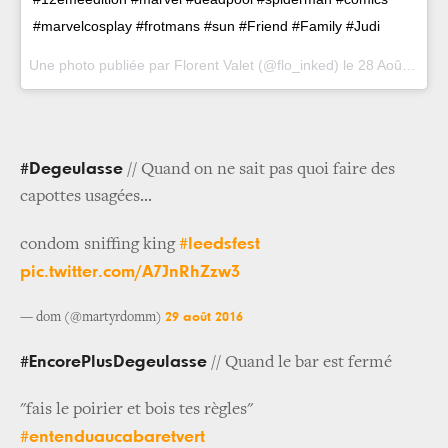
#marvelcosplay #frotmans #sun #Friend #Family #Judi
Une photo publiée par Florent Valet (@flo_inked) le
28 Août 2016 à 13h29 PDT
#Degeulasse
// Quand on ne sait pas quoi faire des
capottes usagées...
#leedsfest
condom sniffing king
pic.twitter.com/A7JnRhZzw3
29 août 2016
— dom (@martyrdomm)
#EncorePlusDegeulasse
// Quand le bar est fermé
"fais le poirier et bois tes règles"
#entenduaucabaretvert