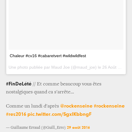
Chaleur #cv16 #cabaretvert #wildwildfest
Une photo publiée par Maud Joe (@maud_joe) le
26 Août 2016 à 10h16 PDT
#FinDeLété
// Et comme beaucoup vous êtes
nostalgiques quand ca s'arrête…
@rockenseine
#rockenseine
Comme un lundi d'après
#res2016
pic.twitter.com/SgxIKbbngF
29 août 2016
— Guillaume Erraud (@Guill_Erro)