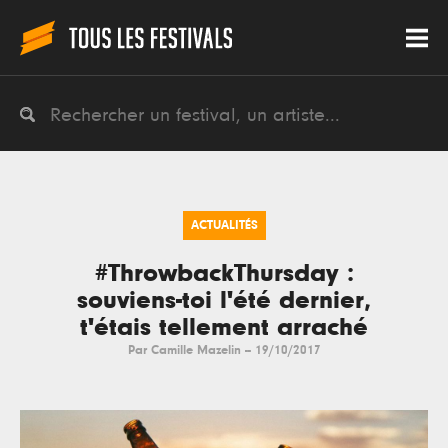
ACTUALITÉS
#ThrowbackThursday :
souviens-toi l'été dernier,
t'étais tellement arraché
Par
Camille Mazelin
--
19/10/2017