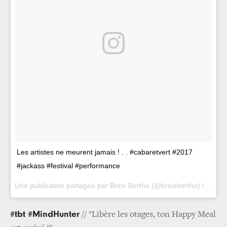
Les artistes ne meurent jamais ! . . #cabaretvert #2017
#jackass #festival #performance
Une publication partagée par Brice Bertho (@bricebertho) le
25 A
#tbt #MindHunter
// "Libère les otages, ton Happy Meal