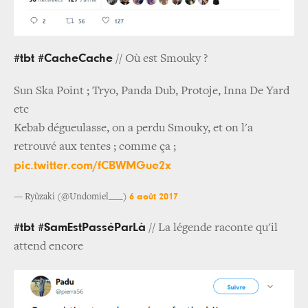
#tbt #CacheCache
// Où est Smouky ?
Sun Ska Point ; Tryo, Panda Dub, Protoje, Inna De Yard
etc
Kebab dégueulasse, on a perdu Smouky, et on l'a
retrouvé aux tentes ; comme ça ;
pic.twitter.com/fCBWMGue2x
6 août 2017
— Ryûzaki (@Undomiel___)
#tbt #SamEstPasséParLà
// La légende raconte qu'il
attend encore