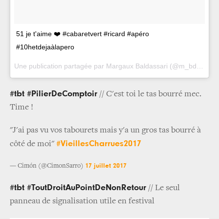
51 je t'aime ❤️ #cabaretvert #ricard #apéro
#10hetdejaàlapero
Une publication partagée par Margaux Baldassari (@m_bdr) le
28
#tbt #PilierDeComptoir
// C'est toi le tas bourré mec.
Time !
"J'ai pas vu vos tabourets mais y'a un gros tas bourré à
#VieillesCharrues2017
côté de moi"
17 juillet 2017
— Cimón (@CimonSarro)
#tbt #ToutDroitAuPointDeNonRetour
// Le seul
panneau de signalisation utile en festival