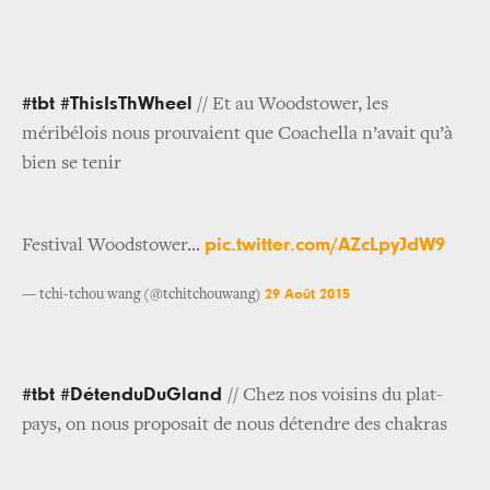
#tbt #ThisIsThWheel
// Et au Woodstower, les
méribélois nous prouvaient que Coachella n’avait qu’à
bien se tenir
pic.twitter.com/AZcLpyJdW9
Festival Woodstower...
29 Août 2015
— tchi-tchou wang (@tchitchouwang)
#tbt #DétenduDuGland
// Chez nos voisins du plat-
pays, on nous proposait de nous détendre des chakras