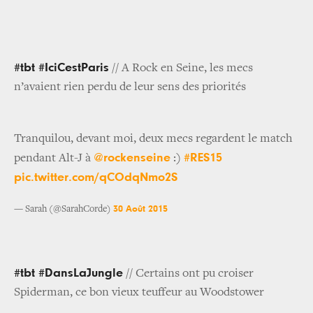
#tbt #IciCestParis
// A Rock en Seine, les mecs
n’avaient rien perdu de leur sens des priorités
Tranquilou, devant moi, deux mecs regardent le match
@rockenseine
#RES15
pendant Alt-J à
:)
pic.twitter.com/qCOdqNmo2S
30 Août 2015
— Sarah (@SarahCorde)
#tbt #DansLaJungle
// Certains ont pu croiser
Spiderman, ce bon vieux teuffeur au Woodstower