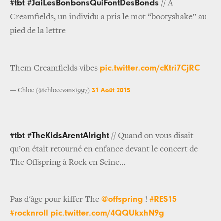
#tbt #JaiLesBonbonsQuiFontDesBonds
// A
Creamfields, un individu a pris le mot “bootyshake” au
pied de la lettre
pic.twitter.com/cKtri7CjRC
Them Creamfields vibes
31 Août 2015
— Chloe (@chloeevans1997)
#tbt #TheKidsArentAlright
// Quand on vous disait
qu’on était retourné en enfance devant le concert de
The Offspring à Rock en Seine…
@offspring
#RES15
Pas d'âge pour kiffer The
!
#rocknroll
pic.twitter.com/4QQUkxhN9g