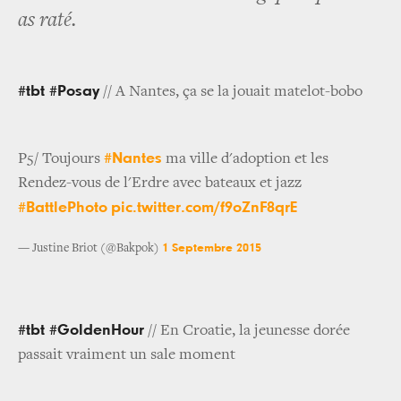
as raté.
#tbt #Posay
// A Nantes, ça se la jouait matelot-bobo
#Nantes
P5/ Toujours
ma ville d'adoption et les
Rendez-vous de l'Erdre avec bateaux et jazz
#BattlePhoto
pic.twitter.com/f9oZnF8qrE
1 Septembre 2015
— Justine Briot (@Bakpok)
#tbt #GoldenHour
// En Croatie, la jeunesse dorée
passait vraiment un sale moment