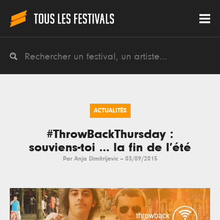
ACTUALITÉS
#ThrowBackThursday :
souviens-toi ... la fin de l’été
Par
Anja Dimitrijevic
--
03/09/2015