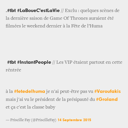
.#tbt #LaBoueC'estLaVie
// Exclu : quelques scènes de
la dernière saison de Game Of Thrones auraient été
filmées le weekend dernier à la Fête de l’Huma
#tbt #InstantPeople
// Les VIP étaient partout en cette
réntrée
#fetedelhuma
#Varoufakis
à la
je n'ai peut-être pas vu
#Groland
mais j'ai vu le président de la présipauté du
et ça c'est la classe baby
14 Septembre 2015
— Priscille Fay (@PriscilleFay)