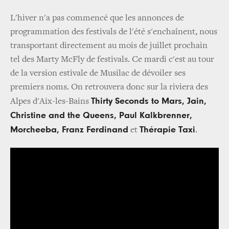
L'hiver n'a pas commencé que les annonces de
programmation des festivals de l'été s'enchaînent, nous
transportant directement au mois de juillet prochain
tel des Marty McFly de festivals. Ce mardi c'est au tour
de la version estivale de Musilac de dévoiler ses
premiers noms. On retrouvera donc sur la riviera des
Thirty Seconds to Mars, Jain,
Alpes d'Aix-les-Bains
Christine and the Queens, Paul Kalkbrenner,
Morcheeba, Franz Ferdinand
Thérapie Taxi
et
.