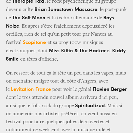
Thérapie Taxi
de
, le rock psychédélique du groupe
Brian Jonestown Massacre
devenu culte
, le post-punk
The Soft Moon
Boys
de
et la techno allemande de
Noize
. Et après s'être fraîchement dépoussiéré les
oreilles, rien de tel qu'un petit tour par Nantes au
Scopitone
festival
et sa prog 100% musiques
Miss Kittin & The Hacker
Kiddy
électroniques, dont
et
Smile
.
en têtes d'affiche
On ressort de tout ça la tête un peu dans les vapes, mais
on enchaine malgré tout du côté d'Angers, avec
Levitation France
Flavien Berger
le
pour voir le génial
dont le très attendu nouvel album arrivera d’ici peu,
Spiritualized
ainsi que le folk-rock du groupe
. Mais si
on aime voir nos artistes préférés, on vient aussi en
festival pour faire quelques jolies découvertes et
notamment ce week-end avec la musique indé et