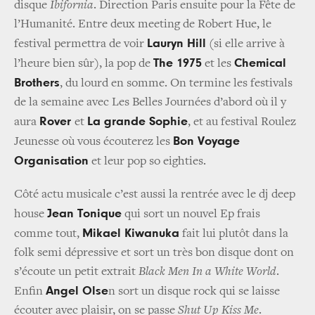
disque
Ibifornia
. Direction Paris ensuite pour la Fête de
l’Humanité. Entre deux meeting de Robert Hue, le
Lauryn Hill
festival permettra de voir
(si elle arrive à
The 1975
Chemical
l’heure bien sûr), la pop de
et les
Brothers
, du lourd en somme. On termine les festivals
de la semaine avec Les Belles Journées d’abord où il y
Rover
La grande Sophie
aura
et
, et au festival Roulez
Bon Voyage
Jeunesse où vous écouterez les
Organisation
et leur pop so eighties.
Côté actu musicale c’est aussi la rentrée avec le dj deep
Jean Tonique
house
qui sort un nouvel Ep frais
Mikael Kiwanuka
comme tout,
fait lui plutôt dans la
folk semi dépressive et sort un très bon disque dont on
s’écoute un petit extrait
Black Men In a White World
.
Angel Olse
Enfin
n sort un disque rock qui se laisse
écouter avec plaisir, on se passe
Shut Up Kiss Me
.