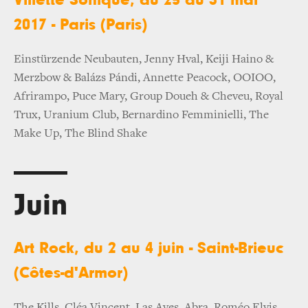
2017 - Paris (Paris)
Einstürzende Neubauten, Jenny Hval, Keiji Haino &
Merzbow & Balázs Pándi, Annette Peacock, OOIOO,
Afrirampo, Puce Mary, Group Doueh & Cheveu, Royal
Trux, Uranium Club, Bernardino Femminielli, The
Make Up, The Blind Shake
Juin
Art Rock, du 2 au 4 juin - Saint-Brieuc
(Côtes-d'Armor)
The Kills, Cléa Vincent, Las Aves, Abra, Roméo Elvis,