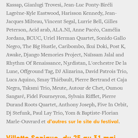
Kassap, Gianlugi Trovesi, Jean-Luc Ponty-Biréli
Lagrène-Kyle Eastwood, Harisson Kennedy, Jean-
Jacques Milteau, Vincent Segal, Lurrie Bell, Gilles
Peterson, Acid arab, ALA.NI, Anne Pacéo, Camélia
Jordana, BCUC, Uriel Herman Quartet, Sonido Gallo
Negro, The Big Hustle, Caribombo, Ikui Doki, Post K,
Awake, Django Memories Project, Naïssam Jalal and
Rhythm Of Renaissance, N3rdistan, L'orchestre De la
Lune, Offground Tag, DJ Alizarina, David Patrois Trio,
Luca Aquino, Smay Thiébault, Pierre Bertrand et Caja
Negra, Taksmi Trio, Meute, Autour de Chet, Oumou
Sangaré, Fidel Fourneyron, Sylvain Rifflet, Pierre
Durand Roots Quartet, Anthony Joseph, Five In Orbit,
Dj Stefunk, Paul Lay Trio, Yom & Baptiste-Florian
d'autres sur le site du festival
Marle-Ouvrard et
.
Villette Sonique, du 25 au 31 mai