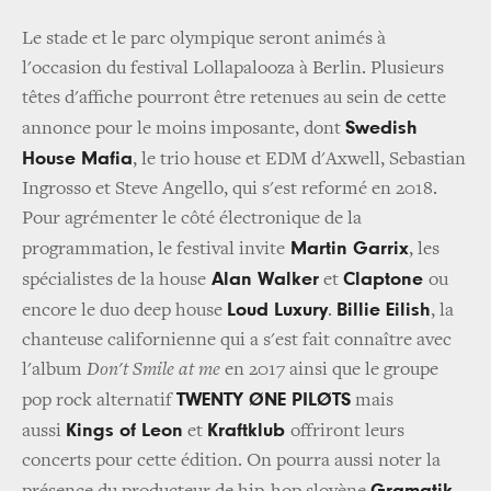
Le stade et le parc olympique seront animés à
l'occasion du festival Lollapalooza à Berlin. Plusieurs
têtes d'affiche pourront être retenues au sein de cette
Swedish
annonce pour le moins imposante, dont
House Mafia
, le trio house et EDM d'Axwell, Sebastian
Ingrosso et Steve Angello, qui s'est reformé en 2018.
Pour agrémenter le côté électronique de la
Martin Garrix
programmation, le festival invite
, les
Alan Walker
Claptone
spécialistes de la house
et
ou
Loud Luxury
Billie Eilish
encore le duo deep house
.
, la
chanteuse californienne qui a s'est fait connaître avec
l'album
Don't Smile at me
en 2017 ainsi que le groupe
TWENTY ØNE PILØTS
pop rock alternatif
mais
Kings of Leon
Kraftklub
aussi
et
offriront leurs
concerts pour cette édition. On pourra aussi noter la
Gramatik