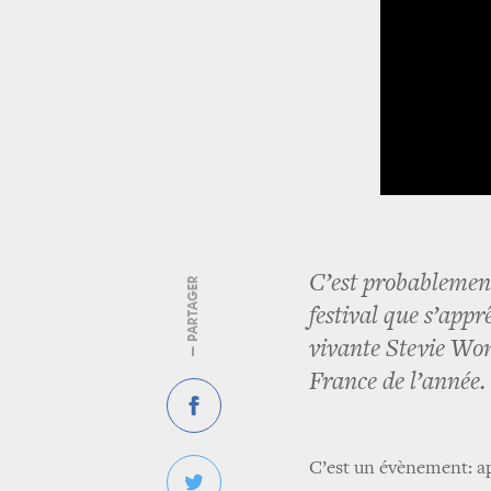
C’est probablement 
— PARTAGER
festival que s’appr
vivante Stevie Won
France de l’année.
C’est un évènement: a