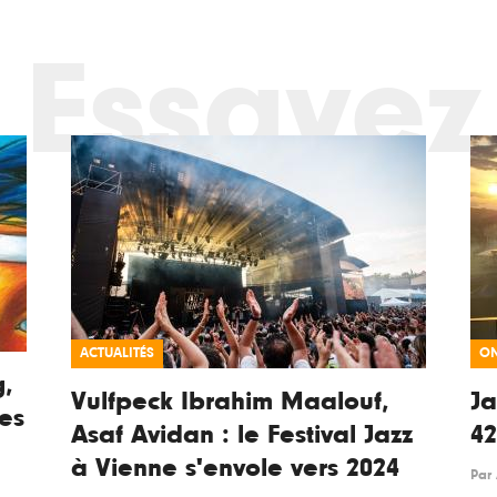
Essayez
ACTUALITÉS
ON
g,
Vulfpeck Ibrahim Maalouf,
Ja
es
Asaf Avidan : le Festival Jazz
42
à Vienne s'envole vers 2024
Par