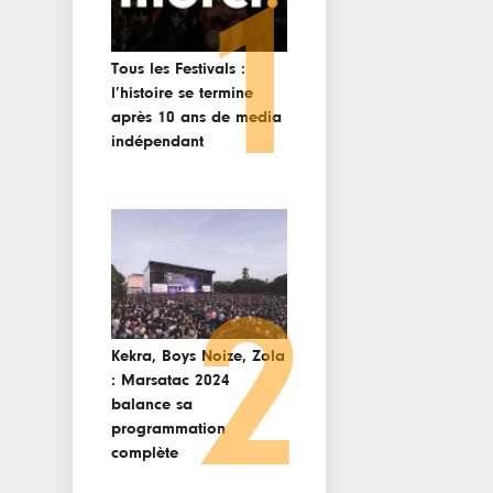
1
Tous les Festivals :
l’histoire se termine
après 10 ans de media
indépendant
2
Kekra, Boys Noize, Zola
: Marsatac 2024
balance sa
programmation
complète