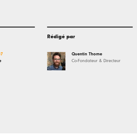
Rédigé par
07
Quentin Thome
e
Co-Fondateur & Directeur