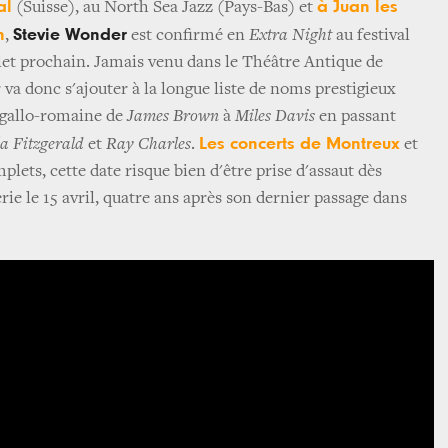
al
à Juan les
(Suisse), au North Sea Jazz (Pays-Bas) et
n
Stevie Wonder
,
est confirmé en
Extra Night
au festival
illet prochain. Jamais venu dans le Théâtre Antique de
va donc s'ajouter à la longue liste de noms prestigieux
é gallo-romaine de
James Brown
à
Miles Davis
en passant
Les concerts de Montreux
a Fitzgerald
et
Ray Charles
.
et
plets, cette date risque bien d'être prise d'assaut dès
erie le 15 avril, quatre ans après son dernier passage dans