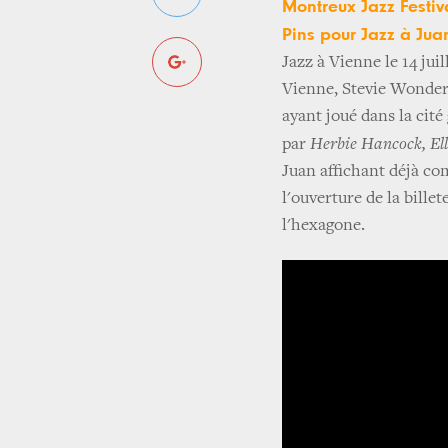
Montreux Jazz Festiv
Pins pour Jazz à Jua
Jazz à Vienne le 14 ju
Vienne, Stevie Wonder 
ayant joué dans la cit
par
Herbie Hancock, Ell
Juan affichant déjà com
l'ouverture de la billet
l'hexagone.