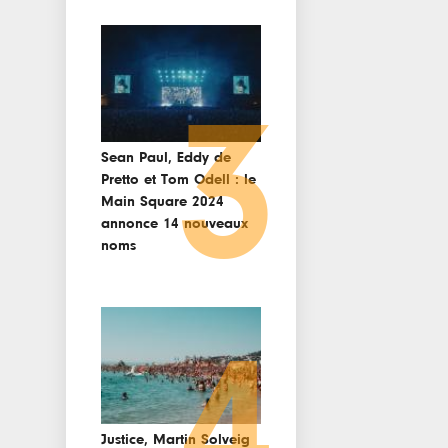
3
Sean Paul, Eddy de
Pretto et Tom Odell : le
Main Square 2024
annonce 14 nouveaux
noms
4
Justice, Martin Solveig