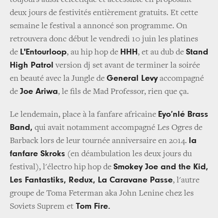
toujours aussi éclectique et accessible en proposant
deux jours de festivités entièrement gratuits. Et cette
semaine le festival a annoncé son programme. On
retrouvera donc début le vendredi 10 juin
les platines
L'Entourloop
HHH
Stand
de
, au hip hop de
, et au dub de
High Patrol
version dj set avant de terminer la soirée
General Levy
en beauté avec la Jungle de
accompagné
Joe Ariwa
de
, le fils de Mad Professor, rien que ça.
Eyo’nlé Brass
Le lendemain, place à
la fanfare africaine
Band,
qui avait notamment accompagné Les Ogres de
la
Barback lors de leur tournée anniversaire en 2014.
fanfare Skroks
(en déambulation les deux jours du
Smokey Joe and the Kid,
festival), l'électro hip hop de
Les Fantastiks, Redux, La Caravane Passe
, l'autre
groupe de Toma Feterman aka John Lenine chez les
Tom Fire.
Soviets Suprem et