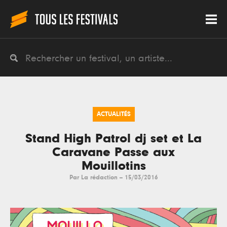
ACTUALITÉS
Stand High Patrol dj set et La
Caravane Passe aux
Mouillotins
Par
La rédaction
--
15/03/2016