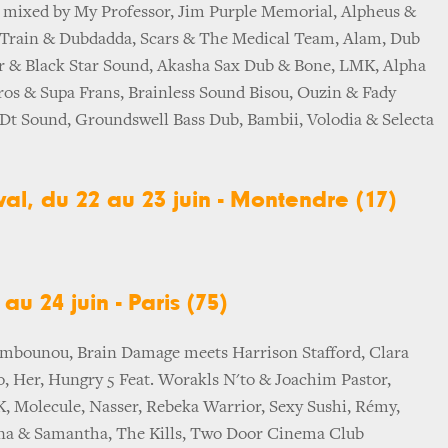
mixed by My Professor, Jim Purple Memorial, Alpheus &
 Train & Dubdadda, Scars & The Medical Team, Alam, Dub
r & Black Star Sound, Akasha Sax Dub & Bone, LMK, Alpha
ros & Supa Frans, Brainless Sound Bisou, Ouzin & Fady
 Dt Sound, Groundswell Bass Dub, Bambii, Volodia & Selecta
val, du 22 au 23 juin - Montendre (17)
au 24 juin - Paris (75)
bounou, Brain Damage meets Harrison Stafford, Clara
, Her, Hungry 5 Feat. Worakls N'to & Joachim Pastor,
K, Molecule, Nasser, Rebeka Warrior, Sexy Sushi, Rémy,
ina & Samantha, The Kills, Two Door Cinema Club