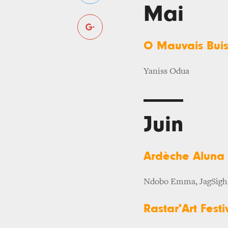
Mai
O Mauvais Buis
Yaniss Odua
Juin
Ardèche Aluna F
Ndobo Emma, JagSig
Rastar'Art Festi