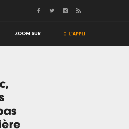
ZOOM SUR

L'APPLI
c,
s
pas
ière