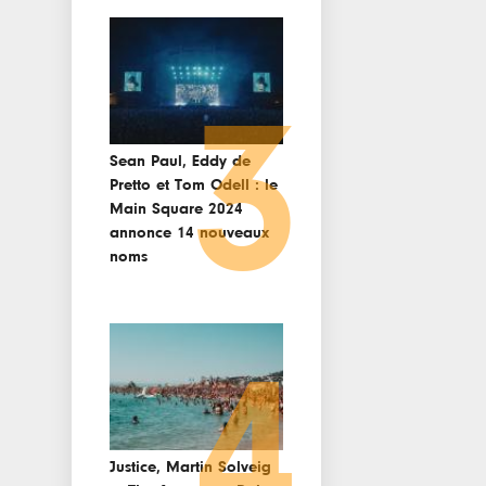
3
Sean Paul, Eddy de
Pretto et Tom Odell : le
Main Square 2024
annonce 14 nouveaux
noms
4
Justice, Martin Solveig