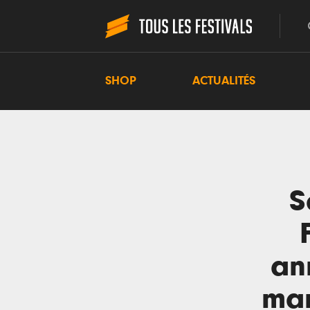
SHOP
ACTUALITÉS
S
an
man