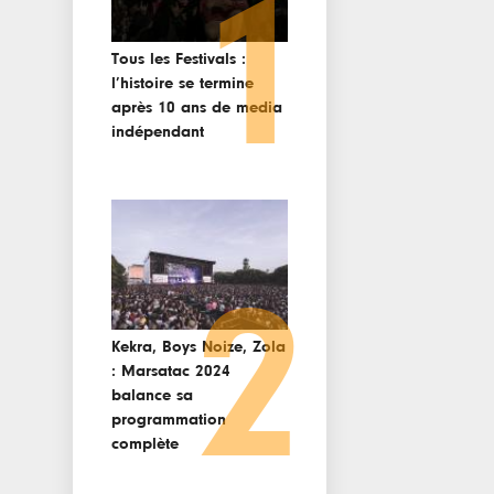
1
Tous les Festivals :
l’histoire se termine
après 10 ans de media
indépendant
2
Kekra, Boys Noize, Zola
: Marsatac 2024
balance sa
programmation
complète