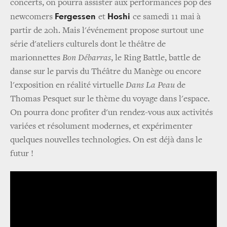
concerts, on pourra assister aux performances pop des
Fergessen
Hoshi
newcomers
et
ce samedi 11 mai à
partir de 20h. Mais l'événement propose surtout une
série d'ateliers culturels dont le théâtre de
marionnettes
Bon Débarras
, le Ring Battle, battle de
danse sur le parvis du Théâtre du Manège ou encore
l'exposition en réalité virtuelle
Dans La Peau
de
Thomas Pesquet sur le thème du voyage dans l'espace.
On pourra donc profiter d'un rendez-vous aux activités
variées et résolument modernes, et expérimenter
quelques nouvelles technologies. On est déjà dans le
futur !