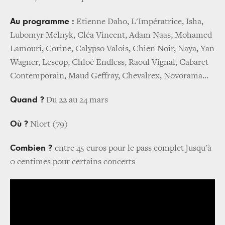
Au programme :
Etienne Daho, L'Impératrice, Isha,
Lubomyr Melnyk, Cléa Vincent, Adam Naas, Mohamed
Lamouri, Corine, Calypso Valois, Chien Noir, Naya, Yan
Wagner, Lescop, Chloé Endless, Raoul Vignal, Cabaret
Contemporain, Maud Geffray, Chevalrex, Novorama...
Quand ?
Du 22 au 24 mars
Où ?
Niort (79)
Combien ?
entre 45 euros pour le pass complet jusqu'à
0 centimes pour certains concerts