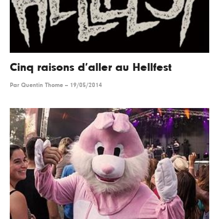
Cinq raisons d’aller au Hellfest
Par
Quentin Thome
--
19/05/2014