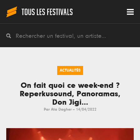
ACTUALITÉS
On fait quoi ce week-end ?
Reperkusound, Panoramas,
Don Jigi...
Par
Ata Dagher
--
14/04/2022