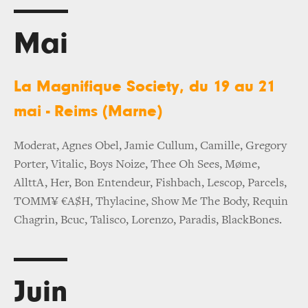
Mai
La Magnifique Society, du 19 au 21
mai - Reims (Marne)
Moderat, Agnes Obel, Jamie Cullum, Camille, Gregory
Porter, Vitalic, Boys Noize, Thee Oh Sees, Møme,
AllttA, Her, Bon Entendeur, Fishbach, Lescop, Parcels,
TOMM¥ €A$H, Thylacine, Show Me The Body, Requin
Chagrin, Bcuc, Talisco, Lorenzo, Paradis, BlackBones.
Juin