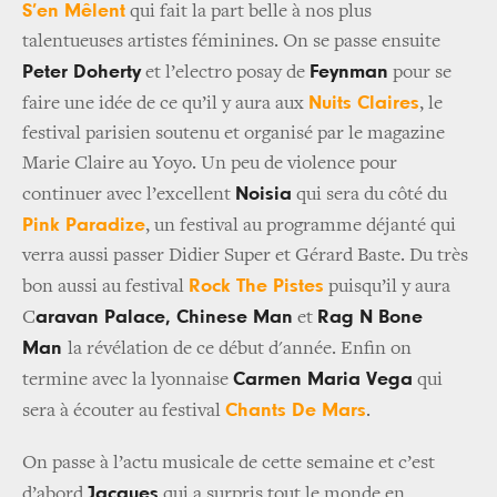
S’en Mêlent
qui fait la part belle à nos plus
talentueuses artistes féminines. On se passe ensuite
Peter Doherty
Feynman
et l’electro posay de
pour se
Nuits Claires
faire une idée de ce qu’il y aura aux
, le
festival parisien soutenu et organisé par le magazine
Marie Claire au Yoyo. Un peu de violence pour
Noisia
continuer avec l’excellent
qui sera du côté du
Pink Paradize
, un festival au programme déjanté qui
verra aussi passer Didier Super et Gérard Baste. Du très
Rock The Pistes
bon aussi au festival
puisqu’il y aura
aravan Palace, Chinese Man
Rag N Bone
C
et
Man
la révélation de ce début d'année. Enfin on
Carmen Maria Vega
termine avec la lyonnaise
qui
Chants De Mars
sera à écouter au festival
.
On passe à l’actu musicale de cette semaine et c’est
Jacques
d’abord
qui a surpris tout le monde en