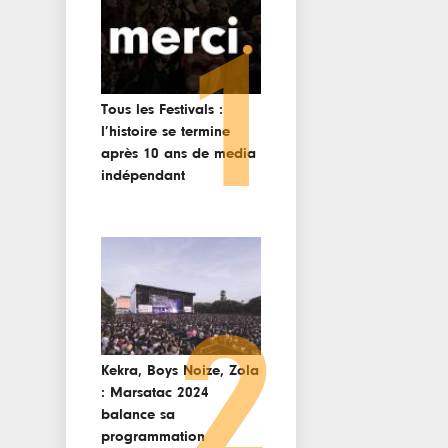
1
Tous les Festivals :
l’histoire se termine
après 10 ans de media
indépendant
2
Kekra, Boys Noize, Zola
: Marsatac 2024
balance sa
programmation