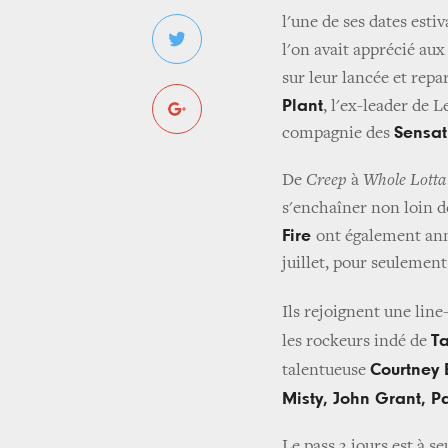
l'une de ses dates esti
l'on avait apprécié au
sur leur lancée et repa
Plant
, l'ex-leader de 
Sensat
compagnie des
De
Creep
à
Whole Lotta
s'enchaîner non loin de
Fire
ont également anno
juillet, pour seulemen
Ils rejoignent une line
T
les rockeurs indé de
Courtney 
talentueuse
Misty, John Grant, Pa
Le pass 3 jours est à s