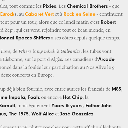
Pixies
Chemical Brothers
vales, tout comme les
. Les
- que
Eurock
Cabaret Vert
Rock en Seine
x
s, au
et à
- continuent
Robert
rtent pour un tour, alors que ce lundi matin c'est
Led Zep', qui est venu rejoindre tout ce beau monde, en
ionnal Spaces Shifters
à ses côtés depuis quelque temps.
 Love
, de
Where is my mind?
à
Galvanize
, les tubes vont
Arcade
 Lisbonne, sur le port d'Algès. Les canadiens d'
ncé dans la foulée leur participation au Nos Alive le 9
t deux concerts en Europe.
M83
-up déjà bien fournie, avec entre autres les français de
,
ame Impala, Foals
Hot Chip
ou encore
, la
Barnett
Years & years, Father John
, mais également
us, The 1975, Wolf Alice
José Gonzalez
et
.
eulement 120€, plutôt pas cher pour cette affiche alléchante.