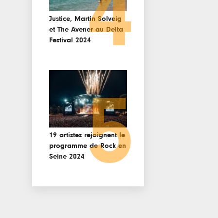
4
Justice, Martin Solveig
et The Avener au Delta
Festival 2024
5
19 artistes rejoignent le
programme de Rock en
Seine 2024