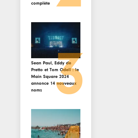
complète
3
Sean Paul, Eddy de
Pretto et Tom Odell : le
Main Square 2024
annonce 14 nouveaux
noms