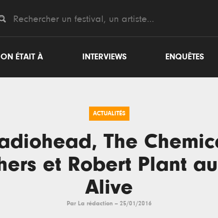
ON ÉTAIT À
INTERVIEWS
ENQUÊTES
ACTUALITÉS
adiohead, The Chemic
hers et Robert Plant a
Alive
Par
La rédaction
--
25/01/2016