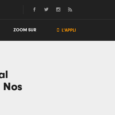
ZOOM SUR

L'APPLI
al
u Nos