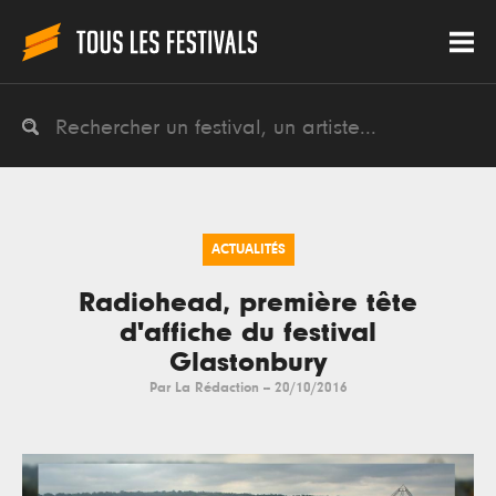
ACTUALITÉS
Radiohead, première tête
d'affiche du festival
Glastonbury
Par
La Rédaction
--
20/10/2016