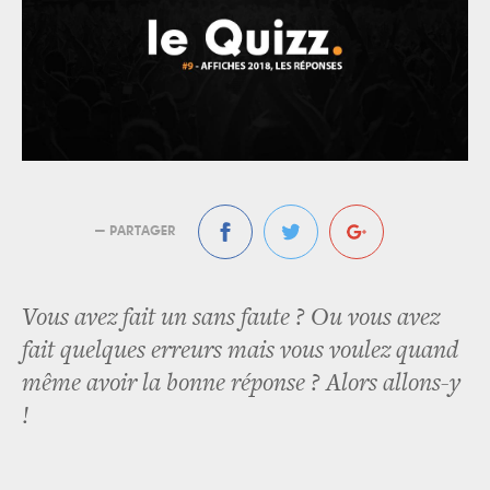
— PARTAGER
Vous avez fait un sans faute ? Ou vous avez
fait quelques erreurs mais vous voulez quand
même avoir la bonne réponse ? Alors allons-y
!