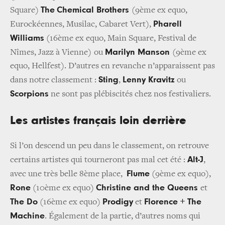
The
Chemical Brothers
Square)
(9ème ex equo,
Pharell
Eurockéennes, Musilac, Cabaret Vert),
Williams
(16ème ex equo, Main Square, Festival de
Marilyn Manson
Nîmes, Jazz à Vienne)
ou
(9ème ex
equo, Hellfest). D’autres en revanche n’apparaissent pas
Sting
Lenny Kravitz
dans notre classement :
,
ou
Scorpions
ne sont pas plébiscités chez nos festivaliers.
Les artistes français loin derrière
Si l’on descend un peu dans le classement, on retrouve
Alt-J
certains artistes qui tourneront pas mal cet été :
,
Flume
avec une très belle 8ème place,
(9ème ex equo),
Rone
Christine and the Queens
(10ème ex equo)
et
The Do
Prodigy
Florence + The
(16ème ex equo)
et
Machine
. Également de la partie, d’autres noms qui