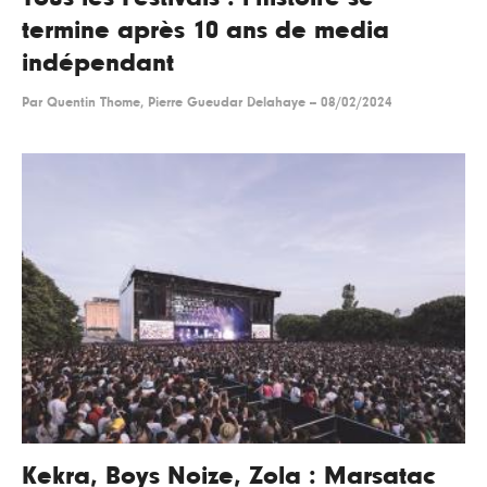
termine après 10 ans de media
indépendant
Par
Quentin Thome, Pierre Gueudar Delahaye
--
08/02/2024
Kekra, Boys Noize, Zola : Marsatac