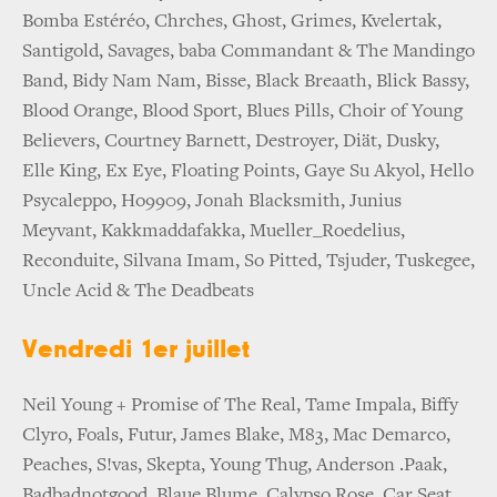
Bomba Estéréo, Chrches, Ghost, Grimes, Kvelertak,
Santigold, Savages, baba Commandant & The Mandingo
Band, Bidy Nam Nam, Bisse, Black Breaath, Blick Bassy,
Blood Orange, Blood Sport, Blues Pills, Choir of Young
Believers, Courtney Barnett, Destroyer, Diät, Dusky,
Elle King, Ex Eye, Floating Points, Gaye Su Akyol, Hello
Psycaleppo, Ho9909, Jonah Blacksmith, Junius
Meyvant, Kakkmaddafakka, Mueller_Roedelius,
Reconduite, Silvana Imam, So Pitted, Tsjuder, Tuskegee,
Uncle Acid & The Deadbeats
Vendredi 1er juillet
Neil Young + Promise of The Real, Tame Impala, Biffy
Clyro, Foals, Futur, James Blake, M83, Mac Demarco,
Peaches, S!vas, Skepta, Young Thug, Anderson .Paak,
Badbadnotgood, Blaue Blume, Calypso Rose, Car Seat