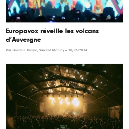
Europavox réveille les volcans
d’Auvergne
Par
Quentin Thome, Vincent Maniey
--
10/06/2014