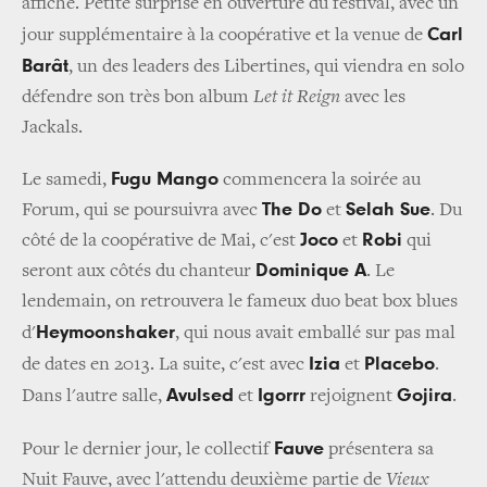
affiche.
Petite surprise en ouverture du festival, avec un
Carl
jour supplémentaire à la coopérative et
la venue de
Barât
, un des leaders des Libertines, qui viendra en solo
défendre son très bon album
Let it Reign
avec les
Jackals.
Fugu Mango
Le samedi,
commencera la soirée au
The Do
Selah Sue
Forum, qui se poursuivra avec
et
. Du
Joco
Robi
côté de la coopérative de Mai, c'est
et
qui
Dominique A
seront aux côtés du chanteur
.
Le
lendemain, on retrouvera le fameux duo beat box blues
Heymoonshaker
d'
, qui nous avait emballé sur pas mal
Izia
Placebo
de dates en 2013. La suite, c'est avec
et
.
Avulsed
Igorrr
Gojira
Dans l'autre salle,
et
rejoignent
.
Fauve
Pour le dernier jour, le collectif
présentera sa
Nuit Fauve, avec l'attendu deuxième partie de
Vieux