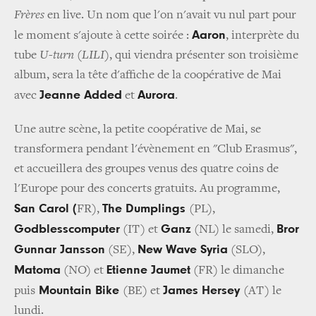
Frères
en live. Un nom que l'on n'avait vu nul part pour
Aaron
le moment s'ajoute à cette soirée :
, interprète du
tube
U-turn (LILI)
, qui viendra présenter son troisième
album, sera la tête d'affiche de la coopérative de Mai
Jeanne Added
Aurora
avec
et
.
Une autre scène, la petite coopérative de Mai, se
transformera pendant l'évènement
en "Club Erasmus",
et accueillera des groupes venus des quatre coins de
l'Europe pour des concerts gratuits. Au programme,
San Carol (
The Dumplings
FR),
(PL),
Godblesscomputer
Ganz
Bror
(IT) et
(NL) le samedi,
Gunnar Jansson
New Wave Syria
(SE),
(SLO),
Matoma
Etienne Jaumet
(NO) et
(FR) le dimanche
Mountain Bike
James Hersey
puis
(BE) et
(AT) le
lundi.