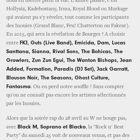
nous en mettre plein la vue. L'année passée, c'est
Hollysiz, Kadebostany, Irma, Royal Blood ou Murkage
qui avaient pu s'y réveler, tout comme les participants
des Inouies (Grand Blanc, Feu! Chatterton ou Fakear).
En 2015, qui sera la révélation de Bourges ? A choisir
FKJ, Guts (Live Band), Emicida, Dam, Lucas
entre
Santtana, Sianna, Rival Sons, The Bohicas, The
Growlers, Zun Zun Egui, The Wanton Bishops, Jean
Added, Formation, Paradis (DJ Set), Jack Garratt,
Blouson Noir, The Seasons, Ghost Culture,
Fantasma
. On en perd notre souffle ! Sans compter
qu'on ne connaît pas encore les artistes sélectionnés
par les Inouies.
Alors que la soirée rap du 28 avril au W ne bouge pas,
Black M, Soprano et Blacko
avec
, la "Rock n' Beat
Party" du samedi 25 voit de nouveaux venus, et pas des