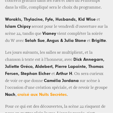
concerts gratuits dans les rues et bars du Printemps
dans la ville, compliqué sera le choix du programme.
Worakls, Thylacine, Fyfe, Husbands, Kid Wise
et
Islam Chipsy
seront pour le vendredi d'ouverture sur la
Vianey
scène 22, tandis que
vient compléter la soirée
Selah Sue
Angus & Julia Stone
Brigitte
du W avec
,
et
.
Les jours suivants, les salles se multiplient, et la
Dick Annegarn,
chanson à texte est à l'honneur, avec
Juliette Gréco, Aldebert, Pierre Lapointe, Thomas
Fersen, Stephan Eicher
Arthur H
et
. On sera curieux
Camélia Jordana
de voir ce que donne
sur scène à
l'occasion d'une création spéciale, et de revoir le groupe
Nach
croisé aux Nuits Secrètes
,
.
Pour ce qui est des découvertes, la scène 22 risquent de