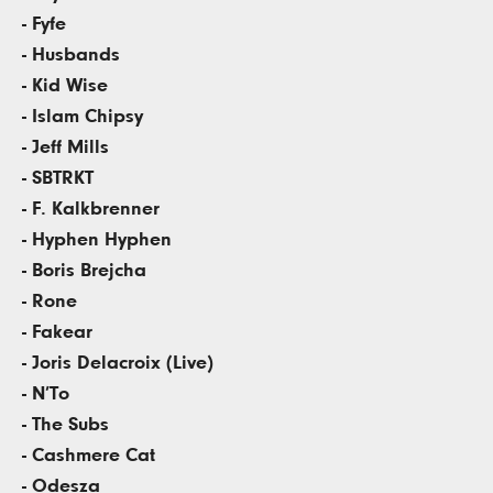
- Fyfe
- Husbands
- Kid Wise
- Islam Chipsy
- Jeff Mills
- SBTRKT
- F. Kalkbrenner
- Hyphen Hyphen
- Boris Brejcha
- Rone
- Fakear
- Joris Delacroix (Live)
- N’To
- The Subs
- Cashmere Cat
- Odesza