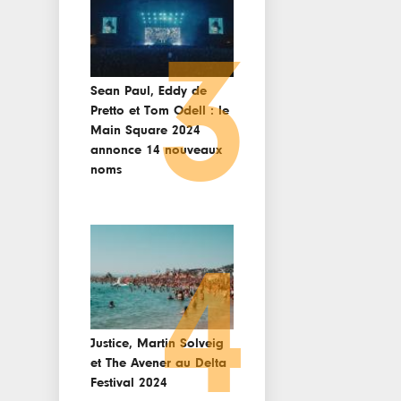
3
Sean Paul, Eddy de
Pretto et Tom Odell : le
Main Square 2024
annonce 14 nouveaux
noms
4
Justice, Martin Solveig
et The Avener au Delta
Festival 2024