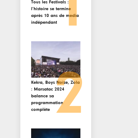
1
Tous les Festivals :
l’histoire se termine
après 10 ans de media
indépendant
2
Kekra, Boys Noize, Zola
: Marsatac 2024
balance sa
programmation
complète