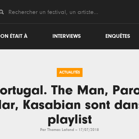
ON ÉTAIT À
INTERVIEWS
ENQUÊTES
ACTUALITÉS
ortugal. The Man, Par
lar, Kasabian sont dan
playlist
Par
Thomas Lafond
--
17/07/2018