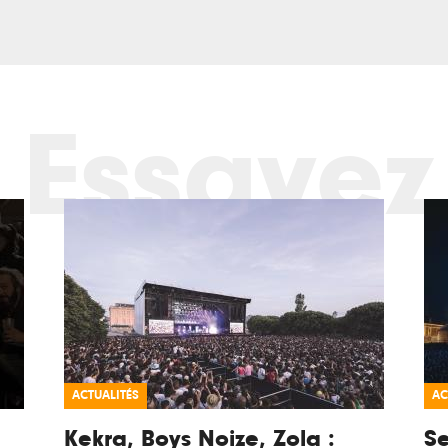
Essayez
ACTUALITÉS
AC
Kekra, Boys Noize, Zola :
Se