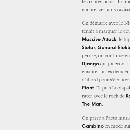
les routes pour sillonn
encore, certains raviss
On démarre avec le Nice
tenait à marquer le cou
Massive Attack
, le h
Stelar
General Elektr
,
perdre, on continue e
Django
qui joueront a
ensuite sur les deux é
d’abord pour s’écoute
Plant
. Et puis Loolapa
K
rater avec le rock de
The Man
.
On passe à l’actu musi
Gambino
en mode sum