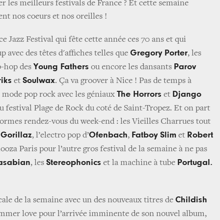
er les meilleurs festivals de France ? Et cette semaine
ent nos coeurs et nos oreilles !
 Jazz Festival qui fête cette année ces 70 ans et qui
Gregory Porter
p avec des têtes d'affiches telles que
, les
Young Fathers
Parov
ip-hop des
ou encore les dansants
iks
Soulwax
et
. Ça va groover à Nice ! Pas de temps à
The Horrors
Django
n mode pop rock avec les géniaux
et
u festival Plage de Rock du coté de Saint-Tropez. Et on part
normes rendez-vous du week-end : les Vieilles Charrues tout
Gorillaz
Ofenbach
Fatboy Slim
Robert
r
, l’electro pop d’
,
et
looza Paris pour l’autre gros festival de la semaine à ne pas
asabian
Stereophonics
Portugal.
, les
et la machine à tube
Childish
cale de la semaine avec un des nouveaux titres de
mer love pour l’arrivée imminente de son nouvel album,