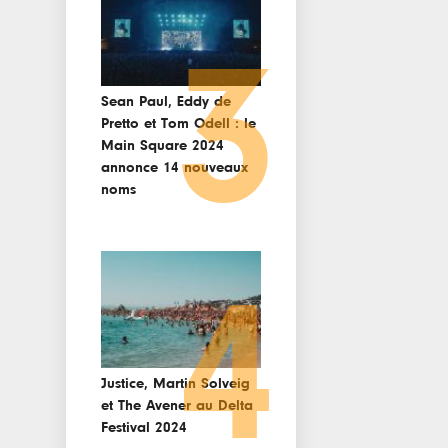
3
Sean Paul, Eddy de
Pretto et Tom Odell : le
Main Square 2024
annonce 14 nouveaux
noms
4
Justice, Martin Solveig
et The Avener au Delta
Festival 2024