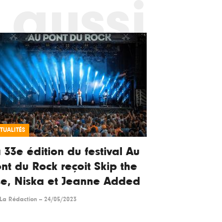
 aussi
TUALITÉS
 33e édition du festival Au
nt du Rock reçoit Skip the
e, Niska et Jeanne Added
La Rédaction
--
24/05/2023