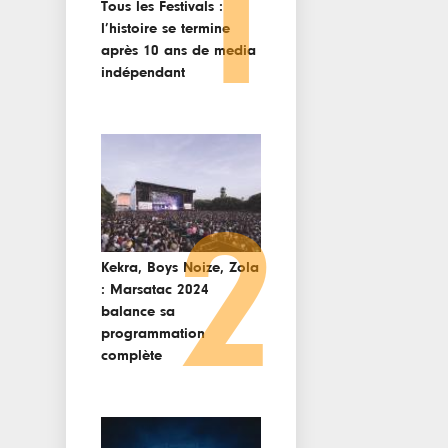
1
Tous les Festivals :
l’histoire se termine
après 10 ans de media
indépendant
2
Kekra, Boys Noize, Zola
: Marsatac 2024
balance sa
programmation
complète