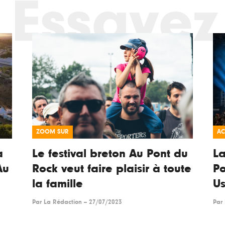
Essayez
ZOOM SUR
AC
a
Le festival breton Au Pont du
La
Au
Rock veut faire plaisir à toute
Po
la famille
Us
Par
La Rédaction
--
27/07/2023
Par