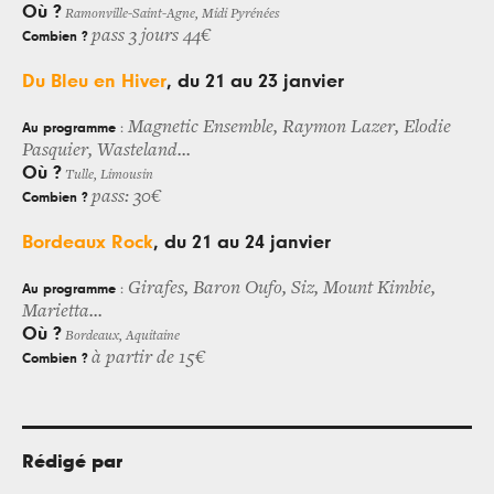
Où ?
Ramonville-Saint-Agne, Midi Pyrénées
pass 3 jours 44€
Combien ?
D
u Bleu en Hiver
, du 21 au 23 janvier
Magnetic Ensemble, Raymon Lazer, Elodie
Au programme
:
Pasquier, Wasteland...
Où ?
Tulle, Limousin
pass: 30€
Combien ?
B
ordeaux Rock
, du 21 au 24 janvier
Girafes, Baron Oufo, Siz, Mount Kimbie,
Au programme
:
Marietta...
Où ?
Bordeaux, Aquitaine
à partir de 15€
Combien ?
Rédigé par