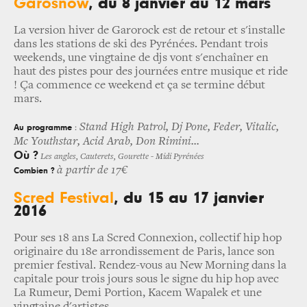
G
arosnow
, du 8 janvier au 12 mars
La version hiver de Garorock est de retour et s'installe
dans les stations de ski des Pyrénées. Pendant trois
weekends, une vingtaine de djs vont s'enchaîner en
haut des pistes pour des journées entre musique et ride
! Ça commence ce weekend et ça se termine début
mars.
Stand High Patrol, Dj Pone, Feder, Vitalic,
Au programme
:
Mc Youthstar, Acid Arab, Don Rimini...
Où ?
Les angles, Cauterets, Gourette - Midi Pyrénées
à partir de 17€
Combien ?
Scred Festival
, du 15 au 17 janvier
2016
Pour ses 18 ans La Scred Connexion, collectif hip hop
originaire du 18e arrondissement de Paris, lance son
premier festival. Rendez-vous au New Morning dans la
capitale pour trois jours sous le signe du hip hop avec
La Rumeur, Demi Portion, Kacem Wapalek et une