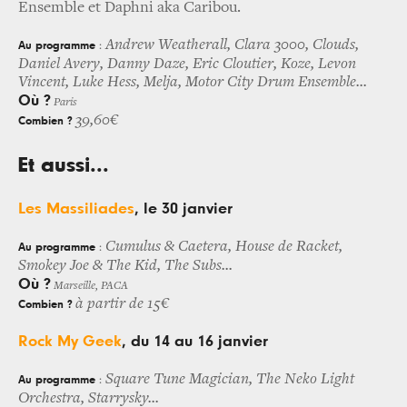
Ensemble et Daphni aka Caribou.
Andrew Weatherall, Clara 3000, Clouds,
Au programme
:
Daniel Avery, Danny Daze, Eric Cloutier, Koze, Levon
Vincent, Luke Hess, Melja, Motor City Drum Ensemble...
Où ?
Paris
39,60€
Combien ?
Et aussi...
Les Massiliades
, le 30 janvier
Cumulus & Caetera, House de Racket,
Au programme
:
Smokey Joe & The Kid, The Subs...
Où ?
Marseille, PACA
à partir de 15€
Combien ?
R
ock My Geek
, du 14 au 16 janvier
Square Tune Magician, The Neko Light
Au programme
:
Orchestra, Starrysky...