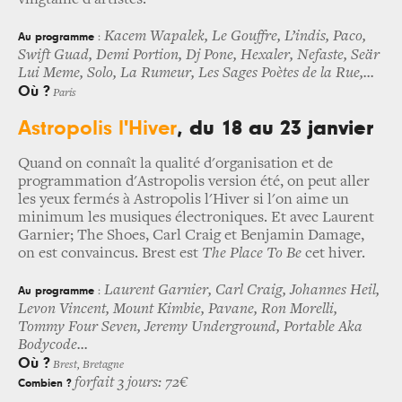
vingtaine d'artistes.
Kacem Wapalek, Le Gouffre, L’indis, Paco,
Au programme
:
Swift Guad, Demi Portion, Dj Pone, Hexaler, Nefaste, Seär
Lui Meme, Solo, La Rumeur, Les Sages Poètes de la Rue,...
Où ?
Paris
Astropolis l'Hiver
, du 18 au 23 janvier
Quand on connaît la qualité d'organisation et de
programmation d'Astropolis version été, on peut aller
les yeux fermés à Astropolis l'Hiver si l'on aime un
minimum les musiques électroniques. Et avec Laurent
Garnier; The Shoes, Carl Craig et Benjamin Damage,
on est convaincus. Brest est
The Place To Be
cet hiver.
Laurent Garnier, Carl Craig, Johannes Heil,
Au programme
:
Levon Vincent, Mount Kimbie, Pavane, Ron Morelli,
Tommy Four Seven, Jeremy Underground, Portable Aka
Bodycode...
Où ?
Brest, Bretagne
forfait 3 jours: 72€
Combien ?