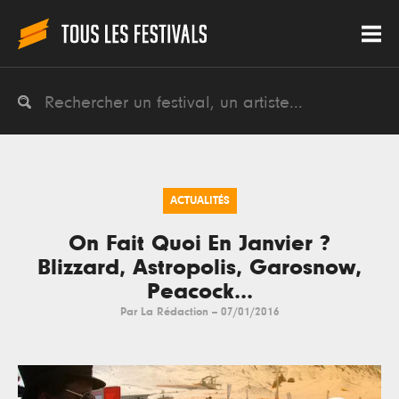
ACTUALITÉS
On Fait Quoi En Janvier ?
Blizzard, Astropolis, Garosnow,
Peacock...
Par
La Rédaction
--
07/01/2016