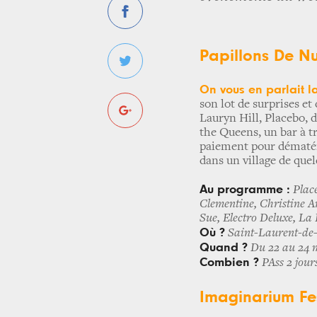
Papillons De Nu
On vous en parlait 
son lot de surprises e
Lauryn Hill, Placebo, 
the Queens, un bar à tr
paiement pour dématéri
dans un village de que
Au programme :
Place
Clementine, Christine 
Sue, Electro Deluxe, La 
Où ?
Saint-Laurent-de
Quand ?
Du 22 au 24 
Combien ?
PAss 2 jours
Imaginarium Fes