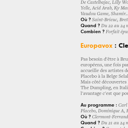
De Castelbajac, Lilly 
Yelle, Acid Arab, Ky M
Vaudou Game, Shamir..
Où ?
Saint-Brieuc, Bre
Quand ?
Du 22 au 24 
Combien ?
Forfait épui
Europavox
: Cl
Pas besoin d'être à Br
européens, une fois pa
accueille des artistes 
Placebo à la Belge Sela
Mais côté découvertes l
The Dumpling, en Ital
l'avantage c'est que po
Au programme :
Carl 
Placebo, Dominique A, R
Où ?
Clermont-Ferrand
Quand ?
Du 21 au 24 