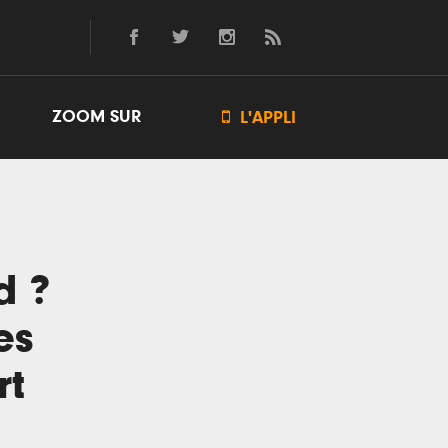
ZOOM SUR

L'APPLI
d ?
es
rt