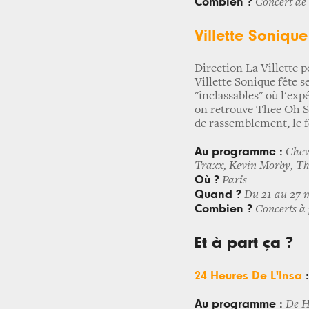
Combien ?
Concert de 
Villette Sonique
Direction La Villette 
Villette Sonique fête se
"inclassables" où l'exp
on retrouve Thee Oh Se
de rassemblement, le f
Au programme :
Chev
Traxx, Kevin Morby, The
Où ?
Paris
Quand ?
Du 21 au 27 
Combien ?
Concerts à 
Et à part ça ?
24 Heures De L'Insa
:
Au programme :
De H