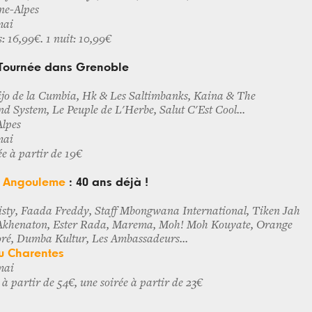
ne-Alpes
mai
s: 16,99€. 1 nuit: 10,99€
Tournée dans Grenoble
ijo de la Cumbia, Hk & Les Saltimbanks, Kaina & The
d System, Le Peuple de L'Herbe, Salut C'Est Cool...
Alpes
mai
née à partir de 19€
A Angouleme
: 40 ans déjà !
sty, Faada Freddy, Staff Mbongwana International, Tiken Jah
Akhenaton, Ester Rada, Marema, Moh! Moh Kouyate, Orange
ré, Dumba Kultur, Les Ambassadeurs...
u Charentes
mai
s à partir de 54€, une soirée à partir de 23€