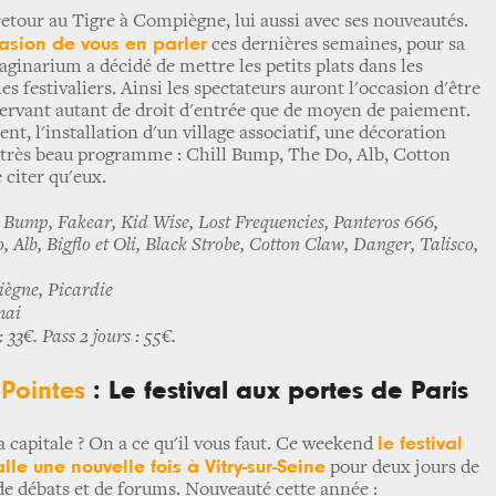
etour au Tigre à Compiègne, lui aussi avec ses nouveautés.
asion de vous en parler
ces dernières semaines, pour sa
ginarium a décidé de mettre les petits plats dans les
es festivaliers. Ainsi les spectateurs auront l'occasion d'être
servant autant de droit d'entrée que de moyen de paiement.
, l'installation d'un village associatif, une décoration
n très beau programme : Chill Bump, The Do, Alb, Cotton
 citer qu'eux.
l Bump, Fakear, Kid Wise, Lost Frequencies, Panteros 666,
, Alb, Bigflo et Oli, Black Strobe, Cotton Claw, Danger, Talisco,
ègne, Picardie
mai
: 33€. Pass 2 jours : 55€.
 Pointes
: Le festival aux portes de Paris
le festival
a capitale ? On a ce qu'il vous faut. Ce weekend
alle une nouvelle fois à Vitry-sur-Seine
pour deux jours de
e débats et de forums. Nouveauté cette année :