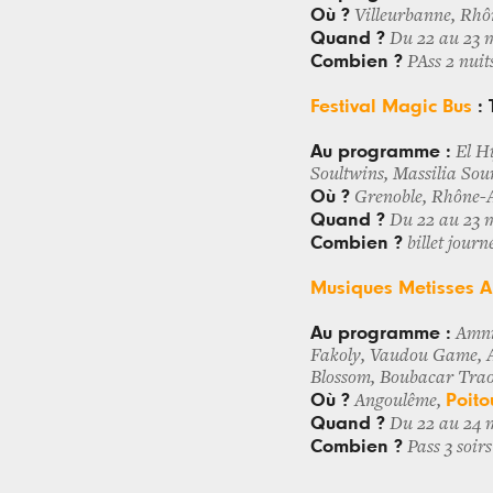
Où ?
Villeurbanne, Rhô
Quand ?
Du 22 au 23 
Combien ?
PAss 2 nuit
Festival Magic Bus
: 
Au programme :
El H
Soultwins, Massilia Soun
Où ?
Grenoble, Rhône-
Quand ?
Du 22 au 23 
Combien ?
billet jour
Musiques Metisses 
Au programme :
Amni
Fakoly, Vaudou Game, 
Blossom, Boubacar Trao
Où ?
Poito
Angoulême,
Quand ?
Du 22 au 24 
Combien ?
Pass 3 soir