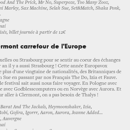
Wood And The Prick, Mr No, Superpoze, Too Many Zooz,
ani Marley, Sax Machine, Selah Sue, Set&Match, Shaka Ponk,
.
tagne
mai
sés, billet journée à partir de 12€
ermont carrefour de l'Europe
uxelles ou Strasbourg pour se sentir au coeur des échanges
r an il y a aussi Strasbourg ! Cette année Europavox
de plus d'une vingtaine de nationalités, des Britanniques de
h Sue en passant par nos Français The Do, Izia et Fauve.
e festival sait aussi nous faire voyager. En Pologne avec
ie avec Godblesscomputers ou en Norvège avec Aurora. Et
ur aller à Clermont, on a pas besoin de Thalys !
Barat And The Jackals, Heymoonshaker, Izia,
obi, Gojira, Igorrr, Aaron, Aurora, Jeanne Added...
, Auvergne
mai