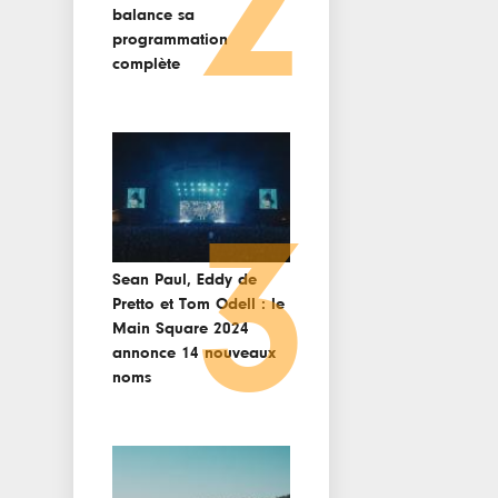
2
balance sa
programmation
complète
3
Sean Paul, Eddy de
Pretto et Tom Odell : le
Main Square 2024
annonce 14 nouveaux
noms