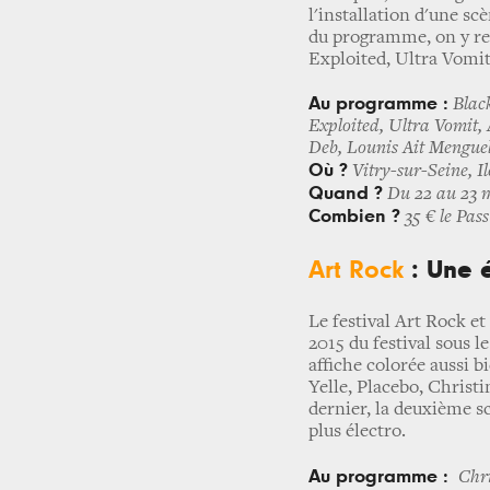
l'installation d'une sc
du programme, on y re
Exploited, Ultra Vomi
Au programme :
Blac
Exploited, Ultra Vomit,
Deb, Lounis Ait Menguel
Où ?
Vitry-sur-Seine, I
Quand ?
Du 22 au 23 
Combien ?
35 € le Pas
Art Rock
: Une 
Le festival Art Rock et
2015 du festival sous l
affiche colorée aussi b
Yelle, Placebo, Christi
dernier, la deuxième s
plus électro.
Au programme :
Chri