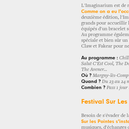
L'Imaginarium est de r
Comme on a eu l'occ
deuxième édition, l'Ima
grands pour accueillir l
équipés d'un bracelet 
Au programme également
spéciale et bien sûr u
Claw et Fakear pour ne
Au programme :
Chil
Salut C'Est Cool, The Do
The Avener...
Où ?
Margny-lès-Compi
Quand ?
Du 23 au 24 
Combien ?
Pass 1 jour 
Festival Sur Les
Besoin de s'évader de l
Sur les Pointes s'inst
musiques, d'échanges d