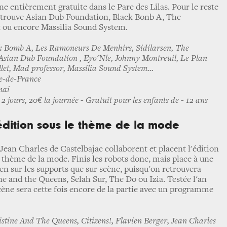
ène entièrement gratuite dans le Parc des Lilas. Pour le reste
trouve Asian Dub Foundation, Black Bonb A, The
t ou encore Massilia Sound System.
k Bomb A, Les Ramoneurs De Menhirs, Sidilarsen, The
 Asian Dub Foundation , Eyo'Nle, Johnny Montreuil, Le Plan
let, Mad professor, Massilia Sound System...
le-de-France
mai
s 2 jours, 20€ la journée - Gratuit pour les enfants de - 12 ans
édition sous le thème de la mode
 Jean Charles de Castelbajac collaborent et placent l'édition
e thème de la mode. Finis les robots donc, mais place à une
ien sur les supports que sur scène, puisqu'on retrouvera
ne and the Queens, Selah Sur, The Do ou Izia. Testée l'an
cène sera cette fois encore de la partie avec un programme
stine And The Queens, Citizens!, Flavien Berger, Jean Charles