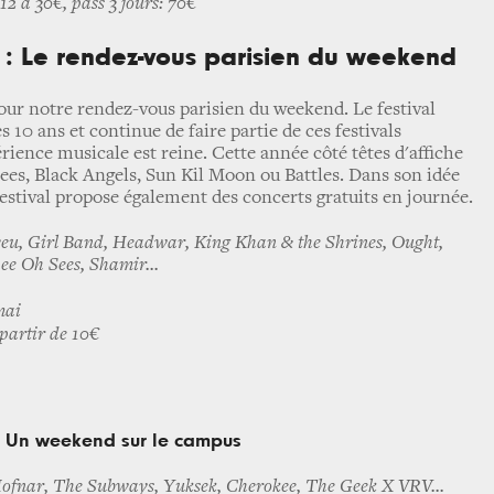
12 à 30€, pass 3 jours: 70€
: Le rendez-vous parisien du weekend
pour notre rendez-vous parisien du weekend. Le festival
s 10 ans et continue de faire partie de ces festivals
érience musicale est reine. Cette année côté têtes d'affiche
es, Black Angels, Sun Kil Moon ou Battles. Dans son idée
estival propose également des concerts gratuits en journée.
eu, Girl Band, Headwar, King Khan & the Shrines, Ought,
e Oh Sees, Shamir...
mai
partir de 10€
 Un weekend sur le campus
ofnar, The Subways, Yuksek, Cherokee, The Geek X VRV...