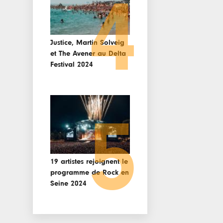
4
Justice, Martin Solveig
et The Avener au Delta
Festival 2024
5
19 artistes rejoignent le
programme de Rock en
Seine 2024