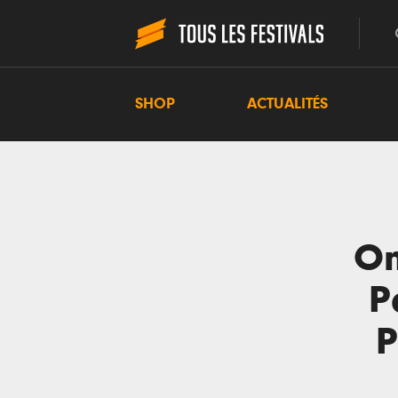
SHOP
ACTUALITÉS
On
P
P