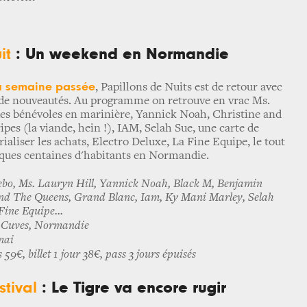
it
: Un weekend en Normandie
la semaine passée
, Papillons de Nuits est de retour avec
t de nouveautés. Au programme on retrouve en vrac Ms.
des bénévoles en marinière, Yannick Noah, Christine and
ipes (la viande, hein !), IAM, Selah Sue, une carte de
aliser les achats, Electro Deluxe, La Fine Equipe, le tout
lques centaines d'habitants en Normandie.
bo, Ms. Lauryn Hill, Yannick Noah, Black M
, Benjamin
And The Queens, Grand Blanc, Iam, Ky Mani Marley, Selah
Fine Equipe...
-Cuves, Normandie
mai
 59€, billet 1 jour 38€, pass 3 jours épuisés
tival
: Le Tigre va encore rugir