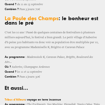
Quand ?
du 11 au 13 septembre
Combien ?
Pass 3 jours: 70€
La Poule des Champs
: le bonheur est
dans le pré
C’est les 10 ans ! Passé de quelques centaines de festivaliers à plusieurs
milliers aujourd’hui, le festival a bien grandi. Le petit village d’Auberive
d’à peine 300 habitants va donc voir sa population être multipliée par 10,
avec au programme Mademiselle K, Brigitte et Caravan Palace
Au programme
:
Mademoisele K, Caravan Palace, Brigitte, Boulevard des
Airs…
Où ?
Auberive, Champagne Ardennes
Quand ?
les 11 et 12 septembre
Combien ?
Pass 2 jours: 30€
Et aussi...
Tribus d’Ailleurs
: voyage en terre inconnue
Au programme :
The Excitments, Sax Machine, Pierpoljak, Yaniss Odua, Tairo