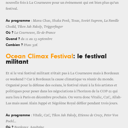
nouvelle fois à La Courneuve pour un événement qui est bien plus qu’un
festival.
Au programme
:
Manu Chao, Shaka Ponk, Texas, Soviet Suprem, La Famille
Chedid, Tiken Jah Fakoly, Triggerfinger
Où ?
La Courneuve, Ile-de-France
Quand ?
du 11 au 13 septembre
Combien ?
PAss: 32€
Ocean Climax Festival
: le festival
militant
Et si le vrai festival militant n’était pas à La Courneuve mais à Bordeaux
ce weekend ? Car à Bordeaux la cause climatique va réunir du monde.
Organisé pour la défense des océans, le festival réuni à la fois artistes et
politiques pour peser dans les négociations à l’horizon de la COP-21 qui
aura lieu à Paris en décembre prochain. On verra donc Vitalic, C2C, Allah-
Las mais aussi Alain Juppé et Ségolène Royal défiler pendant trois jours.
Au programme
:
Vitalic, C2C, Tiken Jah Fakoly, Etienne de Crecy, Peter Von
Poehl…
Où ?
Bordeaux, Aquitaine