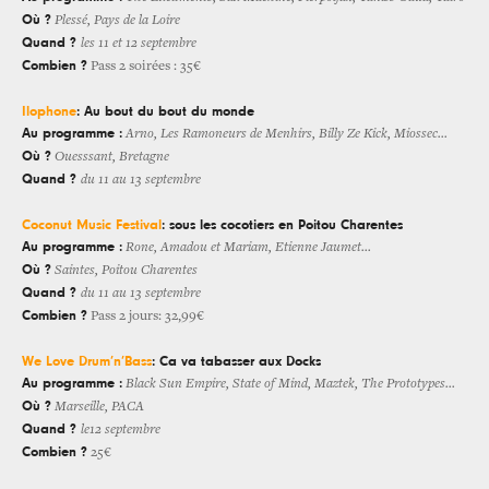
Où ?
Plessé, Pays de la Loire
Quand ?
les 11 et 12 septembre
Combien ?
Pass 2 soirées : 35€
Ilophone
: Au bout du bout du monde
Au programme :
Arno, Les Ramoneurs de Menhirs, Billy Ze Kick, Miossec…
Où ?
Ouesssant, Bretagne
Quand ?
du 11 au 13 septembre
Coconut Music Festival
: sous les cocotiers en Poitou Charentes
Au programme :
Rone, Amadou et Mariam, Etienne Jaumet…
Où ?
Saintes, Poitou Charentes
Quand ?
du 11 au 13 septembre
Combien ?
Pass 2 jours: 32,99€
We Love Drum’n’Bass
: Ca va tabasser aux Docks
Au programme :
Black Sun Empire, State of Mind, Maztek, The Prototypes…
Où ?
Marseille, PACA
Quand ?
le12 septembre
Combien ?
25€