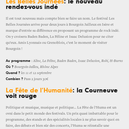
Les
Belles Journées
: le nouveau
rendez-vous indé
Il est tout nouveau mais compte bien se faire un nom. Le festival Les
Belles Journées arrive pour deux jours à Bourgoin Jailleux en Isère et
marque d’entrée sa différence en proposant un programme de rock indé.
On y croisera Baden Baden, La Féline et Isaac Delusion pour ne citer
qu’eux. Amis Lyonnais ou Grenoblois, c’est le moment de visiter
Bourgoin !
Au programme
:
Aline, La Feline, Baden Baden, Isaac Delusion, Robi, H-Burns
Où ?
Bourgoin-Jailleu, Rhône Alpes
Quand ?
les 11 et 12 septembre
Combien ?
Pass 2 jours 30€
La Fête de l’Humanité
: la Courneuve
voit rouge
Politique et musique, musique et politique… La Fête de l’Huma est un
ovni dans le petit monde des festivals. Un prix quasi imbattable pour le
programme, des stands et des spécialités locales à ne plus savoir quoi en
faire, des débats et bien sûr des concerts, l’Huma se réinstalle une