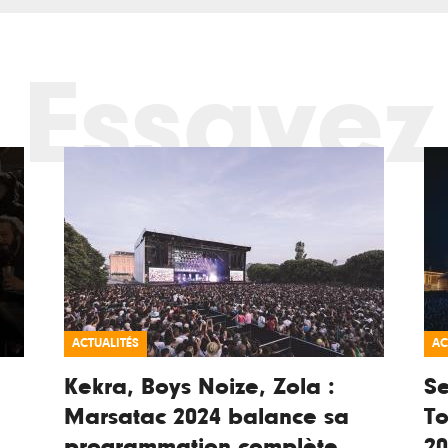
Essayez
ACTUALITÉS
AC
Kekra, Boys Noize, Zola :
Se
Marsatac 2024 balance sa
To
programmation complète
2