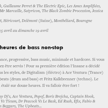
, Guillaume Perret & The Electric Epic, Les Ames Amplifiées,
Mr Marcaille, Satyricon, The Black Zombie Procession, Jessica
t, Héricourt, Delémont (Suisse), Montbéliard, Bourogne
5 avril au dimanche 19 avril
 heures de bass non-stop
nce, progressive, bass music, minimale et hardcore. Si vous
lez être servis ! Pour sa première édition l'Insane a décidé
s les styles, de Digitalism (éléctro) à Ace Ventura (Trance)
beats (drum and bass) et Fritz Kalkbrenner (techno). Le
 étalé sur douze heures. Il va falloir être fort !
 Dj's, Ace Ventura, Popof, Boris Brejcha, Captain Hook,
Vs Tieum, Dr Peacock Vs Le Bask, Ed Rush, Efix, Fabio &
n Beggars, The Upbeats...