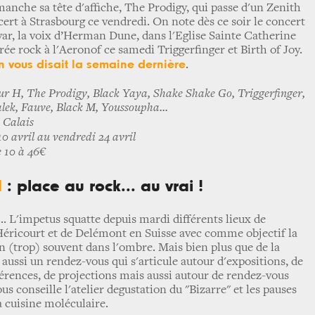
imanche sa tête d'affiche, The Prodigy, qui passe d'un Zenith
cert à Strasbourg ce vendredi. On note dès ce soir le concert
var, la voix d’Herman Dune, dans l'Eglise Sainte Catherine
oirée rock à l'Aeronof ce samedi Triggerfinger et Birth of Joy.
on vous disait la semaine dernière
.
r H, The Prodigy, Black Yaya, Shake Shake Go, Triggerfinger,
k, Fauve, Black M, Youssoupha...
 Calais
0 avril au vendredi 24 avril
 10 à 46€
l
: place au rock... au vrai !
.. L'impetus squatte depuis mardi différents lieux de
Héricourt et de Delémont en Suisse avec comme objectif la
en (trop) souvent dans l'ombre. Mais bien plus que de la
t aussi un rendez-vous qui s'articule autour d'expositions, de
rences, de projections mais aussi autour de rendez-vous
 conseille l'atelier degustation du "Bizarre" et les pauses
 cuisine moléculaire.