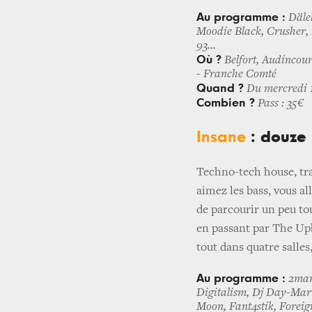
Au programme :
Dälek
Moodie Black, Crusher, 
93...
Où ?
Belfort, Audincour
- Franche Comté
Quand ?
Du mercredi 1
Combien ?
Pass : 35€
Insane​
: douze
Techno-tech house, tra
aimez les bass, vous al
de parcourir un peu tou
en passant par The Up
tout dans quatre salles,
Au programme :
2many
Digitalism, Dj Day-Mar 
Moon, Fant4stik, Foreig