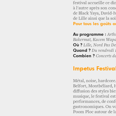
festival accueille ce d
à l'autre après son con
de Black Yaya, David-I
de Lille ainsi que la s
Pour tous les goûts 
Au programme :
Arthu
Bakermat, Kacem Wapale
Où ?
Lille, Nord Pas De
Quand ?
Du vendredi 1
Combien ?
Concerts de
Impetus Festiva
Métal, noise, hardcore.
Belfort, Montbéliard, 
diffusion des styles bi
musique, le festival es
performances, de confé
gastronomiques. On vous
Poom Ploc autour de la