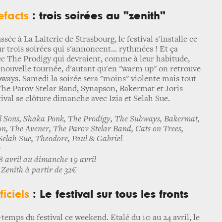
efacts
: trois soirées au "zenith"
ée à La Laiterie de Strasbourg, le festival s'installe ce
 trois soirées qui s'annoncent... rythmées ! Et ça
The Prodigy qui devraient, comme à leur habitude,
r nouvelle tournée, d'autant qu'en "warm up" on retrouve
ays. Samedi la soirée sera "moins" violente mais tout
The Parov Stelar Band, Synapson, Bakermat et Joris
tival se clôture dimanche avec Izia et Selah Sue.
 Sons, Shaka Ponk, The Prodigy, The Subways, Bakermat,
on, The Avener, The Parov Stelar Band, Cats on Trees,
 Selah Sue, Theodore, Paul & Gabriel
e
 avril au dimanche 19 avril
Zenith à partir de 32€
ficiels
: Le festival sur tous les fronts
temps du festival ce weekend. Etalé du 10 au 24 avril, le