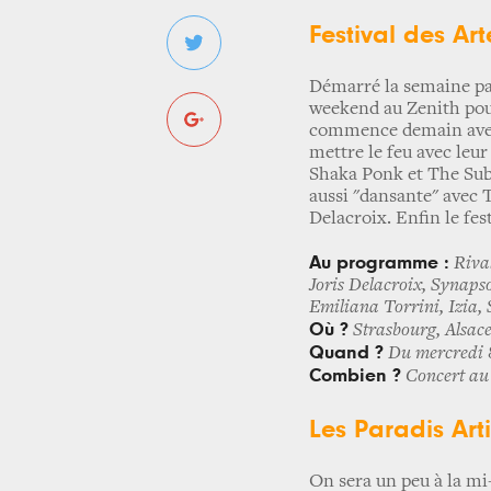
Festival des Art
Démarré la semaine pass
weekend au Zenith pour
commence demain avec 
mettre le feu avec leu
Shaka Ponk et The Subw
aussi "dansante" avec 
Delacroix. Enfin le fes
Au programme :
Rival
Joris Delacroix, Synaps
Emiliana Torrini, Izia,
Où ?
Strasbourg, Alsac
Quand ?
Du mercredi 8
Combien ?
Concert au 
Les Paradis Arti
On sera un peu à la mi-