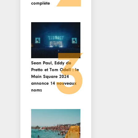
complète
3
Sean Paul, Eddy de
Pretto et Tom Odell : le
Main Square 2024
annonce 14 nouveaux
noms