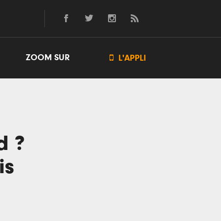
ZOOM SUR

L'APPLI
d ?
is