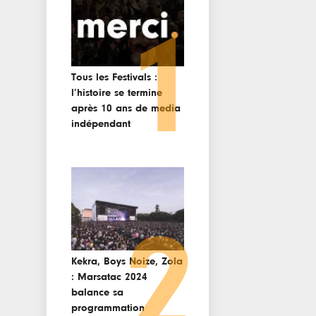
1
Tous les Festivals :
l’histoire se termine
après 10 ans de media
indépendant
2
Kekra, Boys Noize, Zola
: Marsatac 2024
balance sa
programmation