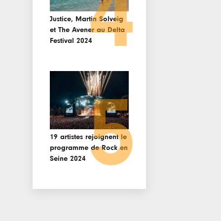
4
Justice, Martin Solveig
et The Avener au Delta
Festival 2024
5
19 artistes rejoignent le
programme de Rock en
Seine 2024