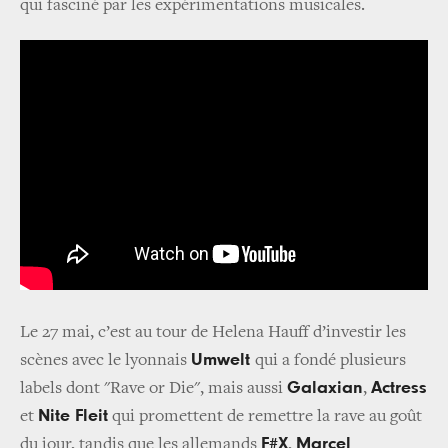
qui fasciné par les expérimentations musicales.
Le 27 mai, c’est au tour de Helena Hauff d’investir les
Umwelt
scènes avec le lyonnais
qui a fondé plusieurs
Galaxian
Actress
labels dont "Rave or Die", mais aussi
,
Nite Fleit
et
qui promettent de remettre la rave au goût
F#X
Marcel
du jour, tandis que les allemands
,