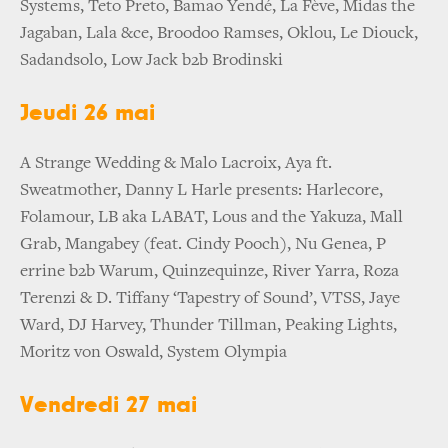
Systems, Teto Preto, Bamao Yendé, La Fève, Midas the
Jagaban, Lala &ce, Broodoo Ramses, Oklou, Le Diouck,
Sadandsolo, Low Jack b2b Brodinski
Jeudi 26 mai
A Strange Wedding & Malo Lacroix, Aya ft.
Sweatmother, Danny L Harle presents: Harlecore,
Folamour, LB aka LABAT, Lous and the Yakuza, Mall
Grab, Mangabey (feat. Cindy Pooch), Nu Genea, P
errine b2b Warum, Quinzequinze, River Yarra, Roza
Terenzi & D. Tiffany ‘Tapestry of Sound’, VTSS, Jaye
Ward, DJ Harvey, Thunder Tillman, Peaking Lights,
Moritz von Oswald, System Olympia
Vendredi 27 mai