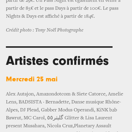
partir de 29€. Un Pass Night est également en vente à
partir de 85€ et le pass Days à partir de 100€. Le pass
Nights & Days est affiché à partir de 184€.
Crédit photo : Tony Noël Photographe
Artistes confirmés
Mercredi 25 mai
Alex Autajon, Amazondotcom & Siete Catorce, Amelie
Lens, BADSISTA · Bernadette, Danse musique Rhône-
Alpes, DJ Plead, Gabber Modus Operandi, KiNK b2b
Bawrut, MC Carol, گليثر٥٥ Glitter & Lisa Laurent
present Musahara, Nicola Cruz,Planetary Assault