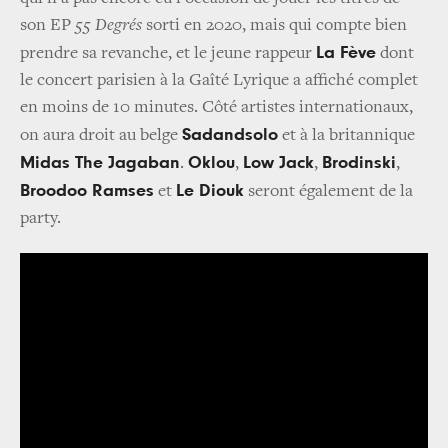
son EP
55 Degrés
sorti en 2020, mais qui compte bien
La Fève
prendre sa revanche, et le jeune rappeur
dont
le concert parisien à la Gaîté Lyrique a affiché complet
en moins de 10 minutes. Côté artistes internationaux,
Sadandsolo
on aura droit au belge
et à la britannique
Midas The Jagaban
Oklou
Low Jack
Brodinski
.
,
,
,
Broodoo Ramses
Le Diouk
et
seront également de la
party.