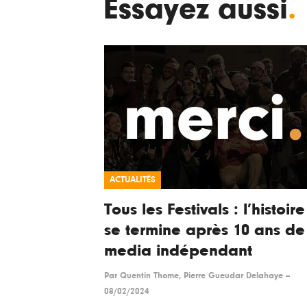
Essayez aussi
.
ACTUALITÉS
Tous les Festivals : l’histoire
se termine après 10 ans de
media indépendant
Par
Quentin Thome, Pierre Gueudar Delahaye
--
08/02/2024