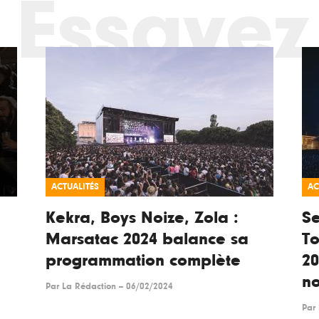
Essayez
ACTUALITÉS
AC
Kekra, Boys Noize, Zola :
Se
Marsatac 2024 balance sa
To
programmation complète
2
n
Par
La Rédaction
--
06/02/2024
Par