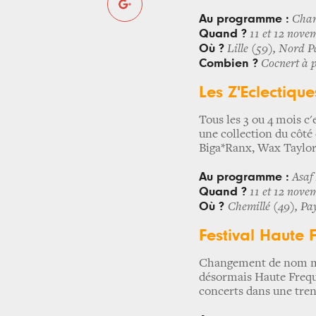
Au programme :
Charl
Quand ?
11 et 12 nove
Où ?
Lille (59), Nord P
Combien ?
Cocnert à pa
Les Z'Eclectiqu
Tous les 3 ou 4 mois c
une collection du côt
Biga*Ranx, Wax Taylor,
Au programme :
Asaf 
Quand ?
11 et 12 nove
Où ?
Chemillé (49), Pay
Festival Haute 
Changement de nom mai
désormais Haute Freque
concerts dans une trent