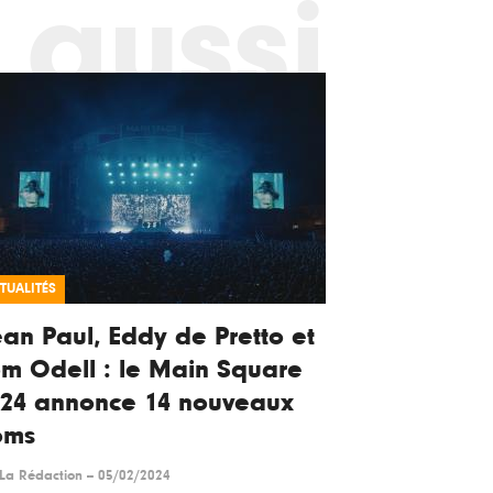
 aussi
TUALITÉS
an Paul, Eddy de Pretto et
m Odell : le Main Square
024 annonce 14 nouveaux
oms
La Rédaction
--
05/02/2024