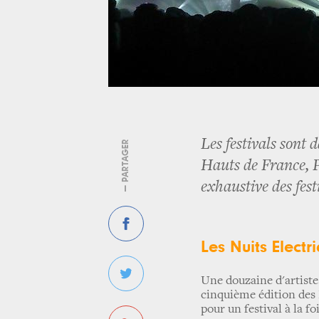
Les festivals sont
— PARTAGER
Hauts de France, P
exhaustive des fes
Les Nuits Electr
Une douzaine d'artiste
cinquième édition des
pour un festival à la fo