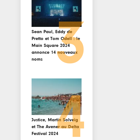
3
Sean Paul, Eddy de
Pretto et Tom Odell : le
Main Square 2024
annonce 14 nouveaux
noms
4
Justice, Martin Solveig
et The Avener au Delta
Festival 2024