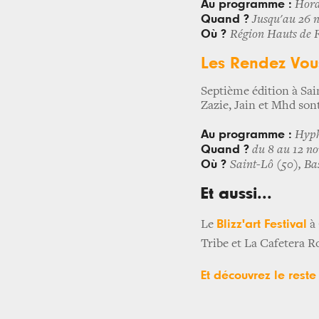
Au programme :
Hora
Quand ?
Jusqu'au 26 
Où ?
Région Hauts de 
Les Rendez Vou
Septième édition à Sai
Zazie, Jain et Mhd so
Au programme :
Hyph
Quand ?
du 8 au 12 n
Où ?
Saint-Lô (50), B
Et aussi...
Blizz'art Festival
Le
à 
Tribe et La Cafetera R
Et découvrez le res