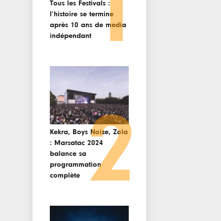
1
Tous les Festivals :
l’histoire se termine
après 10 ans de media
indépendant
2
Kekra, Boys Noize, Zola
: Marsatac 2024
balance sa
programmation
complète