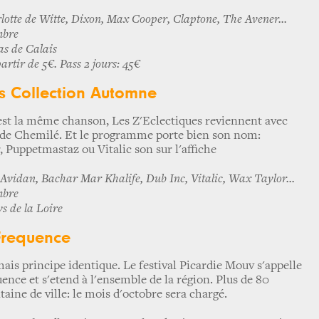
otte de Witte, Dixon, Max Cooper, Claptone, The Avener...
mbre
as de Calais
rtir de 5€. Pass 2 jours: 45€
es Collection Automne
'est la même chanson, Les Z'Eclectiques reviennent avec
é de Chemilé. Et le programme porte bien son nom:
 Puppetmastaz ou Vitalic son sur l'affiche
Avidan, Bachar Mar Khalife, Dub Inc, Vitalic, Wax Taylor...
mbre
s de la Loire
Frequence
s principe identique. Le festival Picardie Mouv s'appelle
nce et s'etend à l'ensemble de la région. Plus de 80
aine de ville: le mois d'octobre sera chargé.