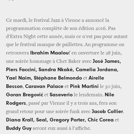
Ce mardi, le festival Jazz à Vienne a annoncé la
programmation complète de son édition 2016. Pas
d'Extra Night cette année, mais ce n'est pas pour autant
que le festival manque de paillettes. Au programme on
Ibrahim
Maalou
retrouvera
f en ouverture le 28 juin,
José James,
une soirée hommage à Chet Baker avec
Piers Faccini, Sandra Nkaké, Camelia Jordana,
Yael Naim, Stéphane
Belmondo
Airelle
et
Besson
Caravan Palace
Pink Martini
,
et
le 30 juin,
Goran Bregović
Saseverio
Nile
et
le lendemain.
Rodgers
, passé par Vienne il y a trois ans, fera son
Jacob Collier
grand retour pour une soirée funk avec
.
Diana Krall, Seal, Gregory Porter, Chic Corea
et
Buddy Guy
seront eux aussi à l'affiche.