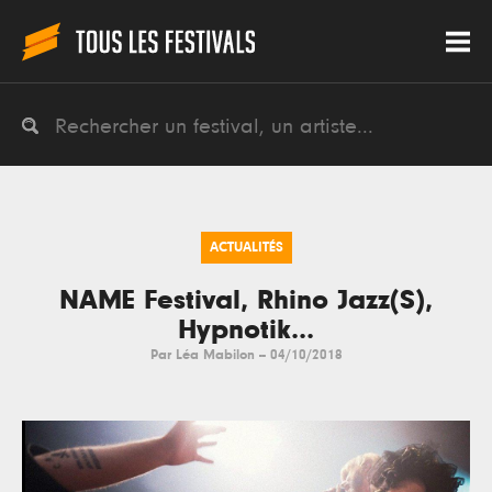
ACTUALITÉS
NAME Festival, Rhino Jazz(S),
Hypnotik...
Par
Léa Mabilon
--
04/10/2018