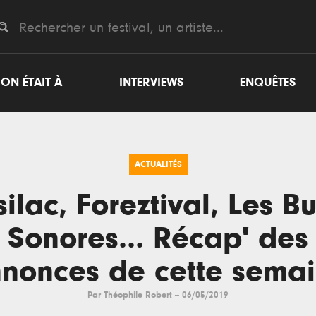
ON ÉTAIT À
INTERVIEWS
ENQUÊTES
ACTUALITÉS
ilac, Foreztival, Les Bu
Sonores... Récap' des
nonces de cette sema
Par
Théophile Robert
--
06/05/2019