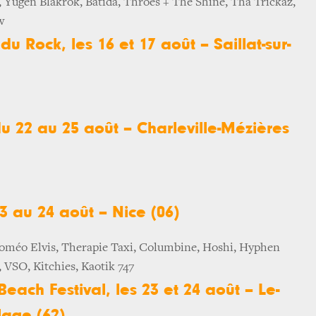
r, Yugen Blakrok, Batida, Throes + The Shine, Tha Trickaz,
w
u Rock, les 16 et 17 août – Saillat-sur-
u 22 au 25 août – Charleville-Mézières
3 au 24 août – Nice (06)
oméo Elvis, Therapie Taxi, Columbine, Hoshi, Hyphen
, VSO, Kitchies, Kaotik 747
each Festival, les 23 et 24 août – Le-
lage (62)