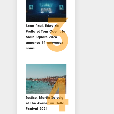
3
Sean Paul, Eddy de
Pretto et Tom Odell : le
Main Square 2024
annonce 14 nouveaux
noms
4
Justice, Martin Solveig
et The Avener au Delta
Festival 2024