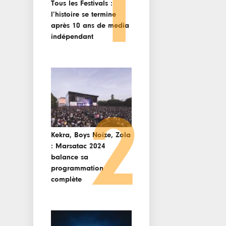
1
Tous les Festivals :
l’histoire se termine
après 10 ans de media
indépendant
2
Kekra, Boys Noize, Zola
: Marsatac 2024
balance sa
programmation
complète