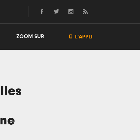
ZOOM SUR

L'APPLI
lles
ine