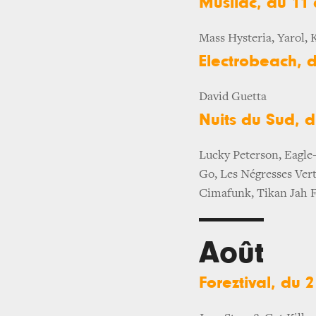
Musilac, du 11 a
Mass Hysteria, Yarol,
Electrobeach, d
David Guetta
Nuits du Sud, d
Lucky Peterson, Eagle
Go, Les Négresses Vert
Cimafunk, Tikan Jah F
Août
Foreztival, du 2