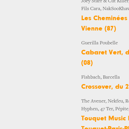
Joey Starr & Cut Kille
Fils Cara, NakSooKha
Les Cheminées d
Vienne (87)
Guerilla Poubelle
Cabaret Vert, d
(08)
Fishbach, Barcella
Crossover, du 2
The Avener, Nekfeu, R
Hyphen, 47 Ter, Pépite
Touquet Music B
Touquet-Paris-P