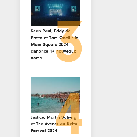
3
Sean Paul, Eddy de
Pretto et Tom Odell : le
Main Square 2024
annonce 14 nouveaux
noms
4
Justice, Martin Solveig
et The Avener au Delta
Festival 2024