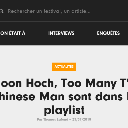
ON ÉTAIT À
INTERVIEWS
ENQUÊTES
ACTUALITÉS
oon Hoch, Too Many T'
hinese Man sont dans 
playlist
Par
Thomas Lafond
--
23/07/2018