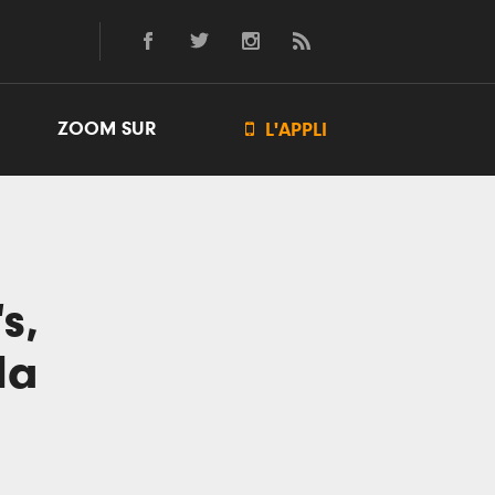
ZOOM SUR

L'APPLI
s,
la