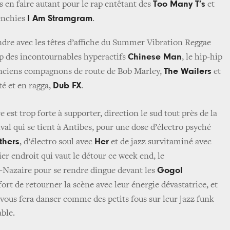
Too Many T’s
is en faire autant pour le rap entêtant des
et
I Am Stramgram
renchies
.
dre avec les têtes d’affiche du Summer Vibration Reggae
Chinese Man
op des incontournables hyperactifs
, le hip-hip
The Wailers
 anciens compagnons de route de Bob Marley,
et
Dub FX
té et en ragga,
.
e est trop forte à supporter, direction le sud tout près de la
al qui se tient à Antibes, pour une dose d’électro psyché
thers
Her
, d’électro soul avec
et de jazz survitaminé avec
ier endroit qui vaut le détour ce week end, le
Gogol
nt-Nazaire pour se rendre dingue devant les
ort de retourner la scène avec leur énergie dévastatrice, et
vous fera danser comme des petits fous sur leur jazz funk
ble.