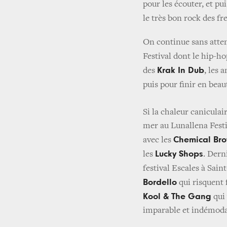
pour les écouter, et pu
le très bon rock des f
On continue sans atten
Festival dont le hip-h
Krak In Dub
des
, les
puis pour finir en beau
Si la chaleur caniculair
mer au Lunallena Festiv
Chemical Bro
avec les
Lucky Shops
les
. Dern
festival Escales à Sai
Bordello
qui risquent f
Kool & The Gang
qui 
imparable et indémoda