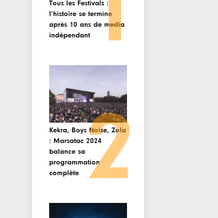
1
Tous les Festivals :
l’histoire se termine
après 10 ans de media
indépendant
2
Kekra, Boys Noize, Zola
: Marsatac 2024
balance sa
programmation
complète