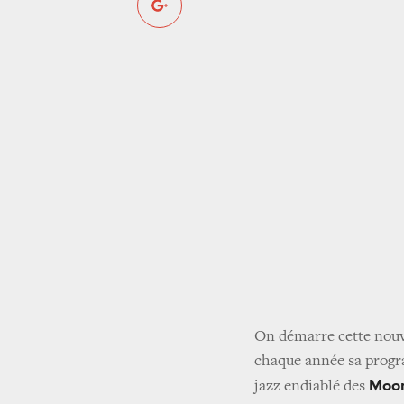
On démarre cette nouve
chaque année sa progra
Moo
jazz endiablé des