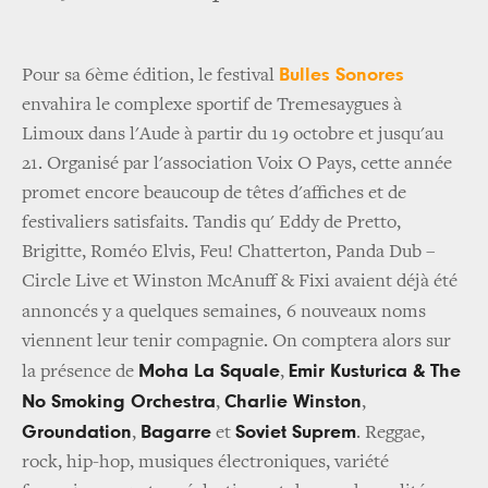
Bulles Sonores
Pour sa 6ème édition, le festival
envahira le complexe sportif de Tremesaygues à
Limoux dans l'Aude à partir du 19 octobre et jusqu'au
21. Organisé par l'association Voix O Pays, cette année
promet encore beaucoup de têtes d'affiches et de
festivaliers satisfaits. Tandis qu' Eddy de Pretto,
Brigitte, Roméo Elvis, Feu! Chatterton, Panda Dub –
Circle Live et Winston McAnuff & Fixi avaient déjà été
annoncés y a quelques semaines,
6 nouveaux noms
viennent leur tenir compagnie. On comptera alors sur
Moha La Squale
Emir Kusturica & The
la présence de
,
No Smoking Orchestra
Charlie Winston
,
,
Groundation
Bagarre
Soviet Suprem
,
et
. Reggae,
rock, hip-hop, musiques électroniques, variété