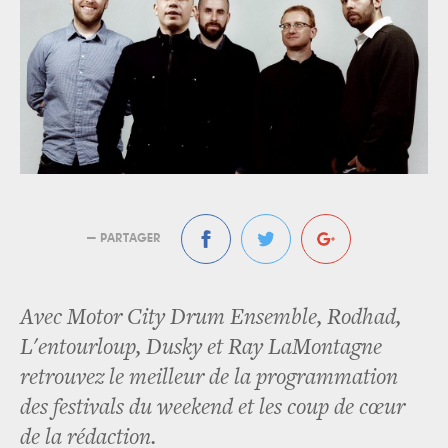
— PARTAGER
Avec Motor City Drum Ensemble, Rodhad,
L'entourloup, Dusky et Ray LaMontagne
retrouvez le meilleur de la programmation
des festivals du weekend et les coup de cœur
de la rédaction.