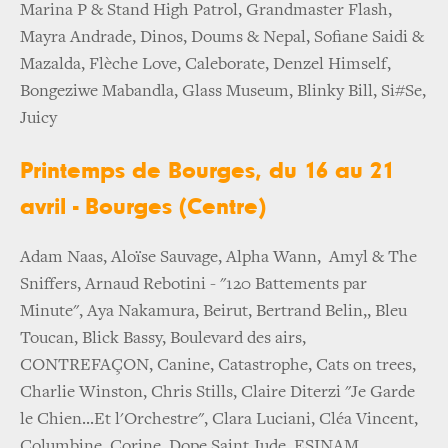
Marina P & Stand High Patrol, Grandmaster Flash,
Mayra Andrade, Dinos, Doums & Nepal, Sofiane Saidi &
Mazalda, Flèche Love, Caleborate, Denzel Himself,
Bongeziwe Mabandla, Glass Museum, Blinky Bill, Si#Se,
Juicy
Printemps de Bourges, du 16 au 21
avril - Bourges (Centre)
Adam Naas, Aloïse Sauvage, Alpha Wann, Amyl & The
Sniffers, Arnaud Rebotini - "120 Battements par
Minute", Aya Nakamura, Beirut, Bertrand Belin,, Bleu
Toucan, Blick Bassy, Boulevard des airs,
CONTREFAÇON, Canine, Catastrophe, Cats on trees,
Charlie Winston, Chris Stills, Claire Diterzi "Je Garde
le Chien...Et l'Orchestre", Clara Luciani, Cléa Vincent,
Columbine, Corine, Dope Saint Jude, ESINAM,