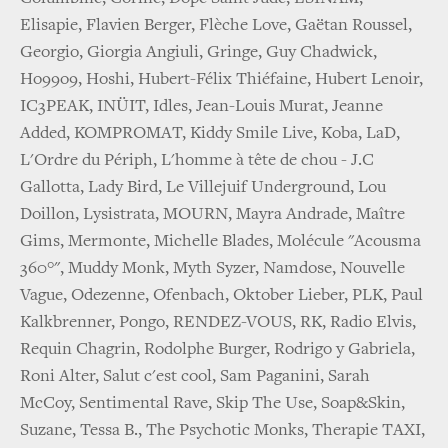
Elisapie, Flavien Berger, Flèche Love, Gaëtan Roussel,
Georgio, Giorgia Angiuli, Gringe, Guy Chadwick,
Ho99o9, Hoshi, Hubert-Félix Thiéfaine, Hubert Lenoir,
IC3PEAK, INÜIT, Idles, Jean-Louis Murat, Jeanne
Added, KOMPROMAT, Kiddy Smile Live, Koba, LaD,
L'Ordre du Périph, L'homme à tête de chou - J.C
Gallotta, Lady Bird, Le Villejuif Underground, Lou
Doillon, Lysistrata, MOURN, Mayra Andrade, Maître
Gims, Mermonte, Michelle Blades, Molécule "Acousma
360°", Muddy Monk, Myth Syzer, Namdose, Nouvelle
Vague, Odezenne, Ofenbach, Oktober Lieber, PLK, Paul
Kalkbrenner, Pongo, RENDEZ-VOUS, RK, Radio Elvis,
Requin Chagrin, Rodolphe Burger, Rodrigo y Gabriela,
Roni Alter, Salut c'est cool, Sam Paganini, Sarah
McCoy, Sentimental Rave, Skip The Use, Soap&Skin,
Suzane, Tessa B., The Psychotic Monks, Therapie TAXI,