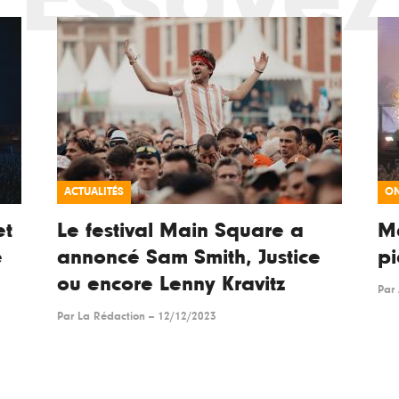
ACTUALITÉS
ON
et
Le festival Main Square a
Ma
e
annoncé Sam Smith, Justice
pi
ou encore Lenny Kravitz
Par
Par
La Rédaction
--
12/12/2023