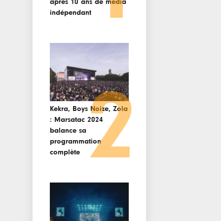
après 10 ans de media
indépendant
2
Kekra, Boys Noize, Zola
: Marsatac 2024
balance sa
programmation
complète