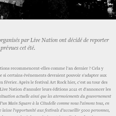
 organisés par Live Nation ont décidé de reporter
 prévues cet été.
tions recommencent-elles comme l'an dernier ? Cela y
 si certains événements devraient pouvoir s'adapter aux
 février. Après le festival Art Rock hier, c'est au tour des
 Live Nation d'annuler leurs éditions 2021 et d'annoncer les
situation actuelle ainsi que les atermoiements du gouvernement
 d’un Main Square à la Citadelle comme nous l’aimons tous, en
e laisse l’opportunité aux festivals d’accueillir 5000 personnes,