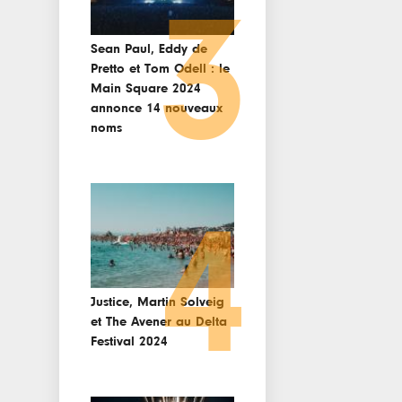
3
Sean Paul, Eddy de
Pretto et Tom Odell : le
Main Square 2024
annonce 14 nouveaux
noms
4
Justice, Martin Solveig
et The Avener au Delta
Festival 2024