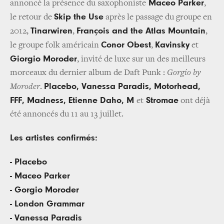
Maceo Parker
annoncé la présence du saxophoniste
,
Skip the Use
le retour de
après le passage du groupe en
Tinarwiren
François and the Atlas Mountain
2012,
,
,
Conor Obest
Kavinsky
le groupe folk américain
,
et
Giorgio Moroder
, invité de luxe sur un des meilleurs
morceaux du dernier album de Daft Punk :
Gorgio by
Placebo, Vanessa Paradis, Motorhead,
Moroder
.
FFF, Madness, Etienne Daho, M
Stromae
et
ont déjà
été annoncés du 11 au 13 juillet.
Les artistes confirmés:
- Placebo
- Maceo Parker
- Gorgio Moroder
- London Grammar
- Vanessa Paradis