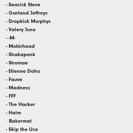
- Seasick Steve
- Garland Jeffreys
- Dropkick Murphys
-
Valery June
- -M-
- Motörhead
- Shakaponk
- Stromae
- Etienne Daho
- Fauve
- Madness
- FFF
-
The Hacker
- Haim
Bakermat
-
- Skip the Use