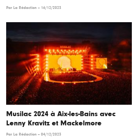
Par
La Rédaction
--
16/12/2023
Musilac 2024 à Aix-les-Bains avec
Lenny Kravitz et Mackelmore
Par
La Rédaction
--
04/12/2023