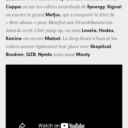
Coppa
Synergy
Signal
ou sur les rollers neurofunk de
,
Mefjus
ou encore le grand
, qui a remporté le titre de
« Best album » pour
Manifest
aux Drum&BassArena
Levela
Hedex
Awards 2018. Côté jump up, on aura
,
,
Kanine
Matzet
ou encore
. La deep drum'n'bass et les
Skeptical
rollers auront également leur place avec
,
Bredren
QZB
Nymfo
Monty
,
,
mais aussi
.