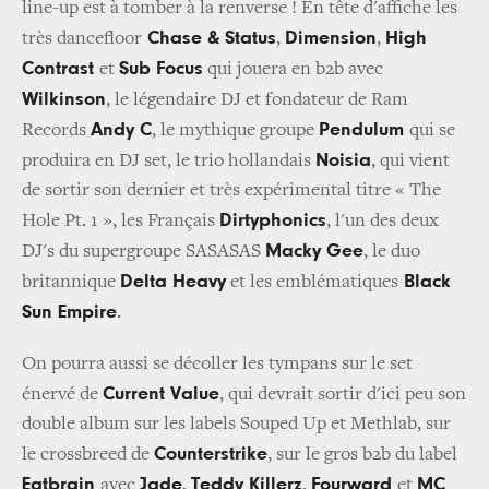
line-up est à tomber à la renverse ! En tête d'affiche les
Chase & Status
Dimension
High
très dancefloor
,
,
Contrast
Sub Focus
et
qui jouera en b2b avec
Wilkinson
, le légendaire DJ et fondateur de Ram
Andy C
Pendulum
Records
, le mythique groupe
qui se
Noisia
produira en DJ set, le trio hollandais
, qui vient
de sortir son dernier et très expérimental titre « The
Dirtyphonics
Hole Pt. 1 », les Français
, l'un des deux
Macky Gee
DJ's du supergroupe SASASAS
, le duo
Delta Heavy
Black
britannique
et les emblématiques
Sun Empire
.
On pourra aussi se décoller les tympans sur le set
Current Value
énervé de
, qui devrait sortir d'ici peu son
double album sur les labels Souped Up et Methlab, sur
Counterstrike
le crossbreed de
, sur le gros b2b du label
Eatbrain
Jade
Teddy Killerz
Fourward
MC
avec
,
,
et