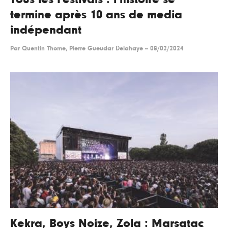
termine après 10 ans de media
indépendant
Par
Quentin Thome, Pierre Gueudar Delahaye
--
08/02/2024
Kekra, Boys Noize, Zola : Marsatac