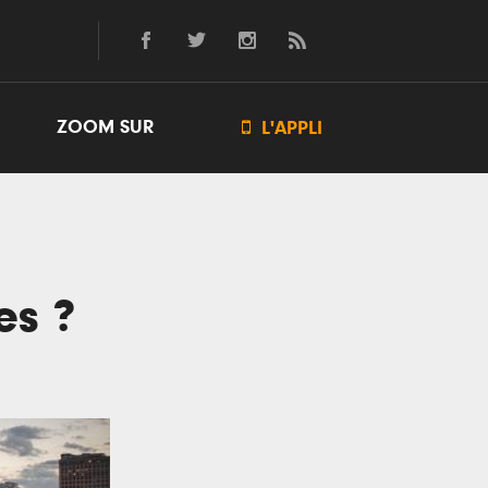
ZOOM SUR

L'APPLI
es ?