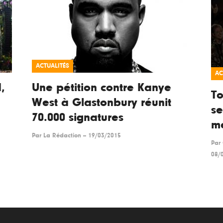
ACTUALITÉS
AC
,
Une pétition contre Kanye
To
West à Glastonbury réunit
se
70.000 signatures
m
Par
La Rédaction
--
19/03/2015
Par
08/