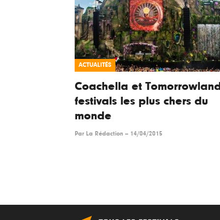
ACTUALITÉS
Coachella et Tomorrowland
festivals les plus chers du
monde
Par
La Rédaction
--
14/04/2015