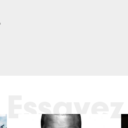
n
Essayez