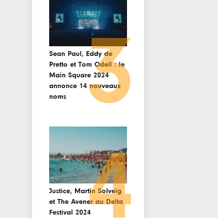
3
Sean Paul, Eddy de
Pretto et Tom Odell : le
Main Square 2024
annonce 14 nouveaux
noms
4
Justice, Martin Solveig
et The Avener au Delta
Festival 2024