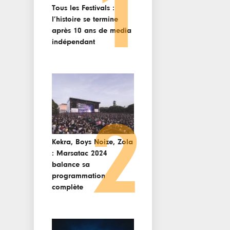
1
Tous les Festivals :
l’histoire se termine
après 10 ans de media
indépendant
2
Kekra, Boys Noize, Zola
: Marsatac 2024
balance sa
programmation
complète