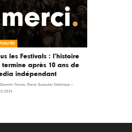
TUALITÉS
us les Festivals : l’histoire
 termine après 10 ans de
edia indépendant
Quentin Thome, Pierre Gueudar Delahaye
--
02/2024