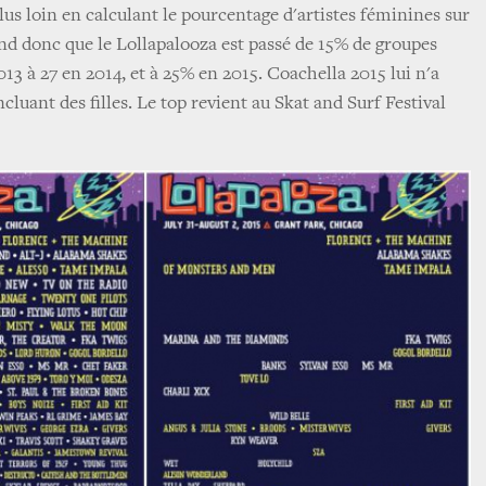
us loin en calculant le pourcentage d'artistes féminines sur
end donc que le Lollapalooza est passé de 15% de groupes
2013 à 27 en 2014, et à 25% en 2015. Coachella 2015 lui n'a
cluant des filles. Le top revient au Skat and Surf Festival