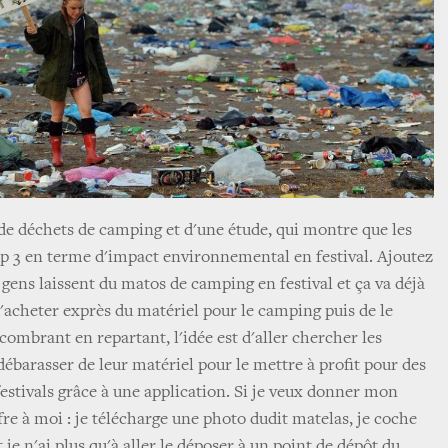
de déchets de camping et d'une étude, qui montre que les
op 3 en terme d'impact environnemental en festival. Ajoutez
s gens laissent du matos de camping en festival et ça va déjà
d'acheter exprès du matériel pour le camping puis de le
ncombrant en repartant, l'idée est d'aller chercher les
 débarasser de leur matériel pour le mettre à profit pour des
festivals grâce à une application. Si je veux donner mon
fre à moi : je télécharge une photo dudit matelas, je coche
 je n'ai plus qu'à aller le déposer à un point de dépôt du