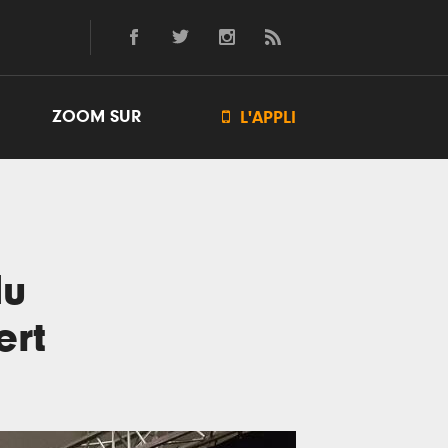
ZOOM SUR

L'APPLI
du
ert