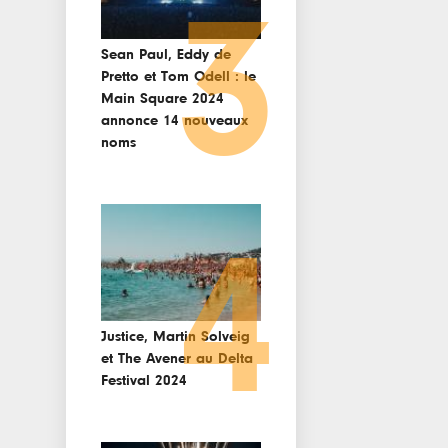
3
Sean Paul, Eddy de
Pretto et Tom Odell : le
Main Square 2024
annonce 14 nouveaux
noms
4
Justice, Martin Solveig
et The Avener au Delta
Festival 2024