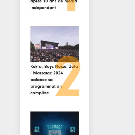
après 10 ans de media
indépendant
2
Kekra, Boys Noize, Zola
: Marsatac 2024
balance sa
programmation
complète