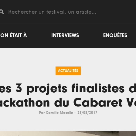
ON ÉTAIT À
INTERVIEWS
ENQUÊTES
ACTUALITÉS
es 3 projets finalistes 
ckathon du Cabaret V
Par
Camille Mazelin
--
28/08/2017