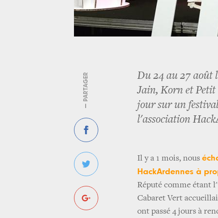
Du 24 au 27 août l
— PARTAGER
Jain, Korn et Peti
jour sur un festiv
l'association Hack
éch
Il y a 1 mois, nous
HackArdennes à pro
Réputé comme étant l'u
Cabaret Vert accueillai
ont passé 4 jours à ren