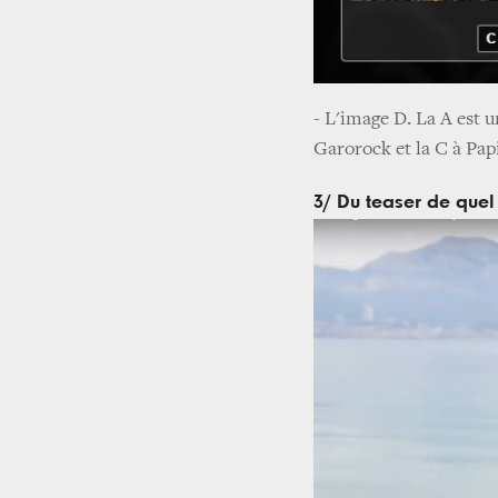
- L'image D. La A est u
Garorock et la C à Papi
3/ Du teaser de quel 