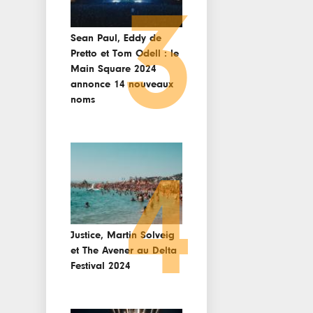
3
Sean Paul, Eddy de
Pretto et Tom Odell : le
Main Square 2024
annonce 14 nouveaux
noms
4
Justice, Martin Solveig
et The Avener au Delta
Festival 2024