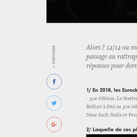
Alors ? 12/12 ou m
— PARTAGER
passage au rattrap
réponses pour dorm
1/ En 2018, les Euroc
- 30e édition. Le festi
Belfort à fété sa 30e é
Nine Inch Nails et Pro
2/ Laquelle de ces p