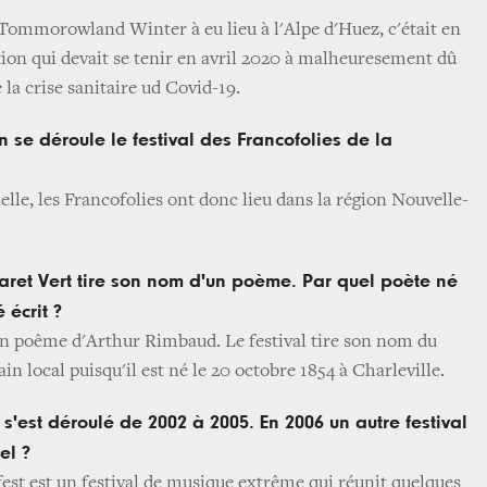
 Tommorowland Winter à eu lieu à l'Alpe d'Huez, c'était en
ion qui devait se tenir en avril 2020 à malheuresement dû
 la crise sanitaire ud Covid-19.
 se déroule le festival des Francofolies de la
lle, les Francofolies ont donc lieu dans la région Nouvelle-
baret Vert tire son nom d'un poème. Par quel poète né
é écrit ?
un poême d'Arthur Rimbaud. Le festival tire son nom du
ain local puisqu'il est né le 20 octobre 1854 à Charleville.
t s'est déroulé de 2002 à 2005. En 2006 un autre festival
el ?
fest est un festival de musique extrême qui réunit quelques