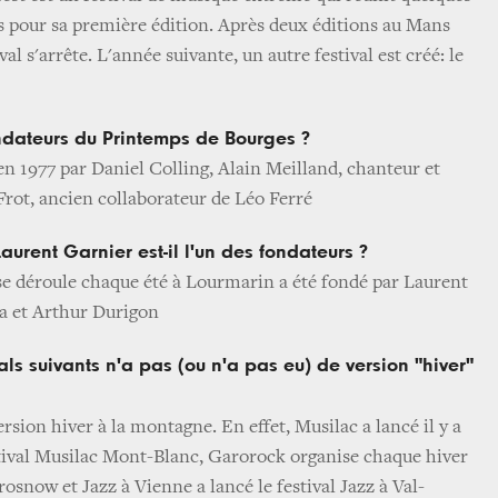
 pour sa première édition. Après deux éditions au Mans
val s'arrête. L'année suivante, un autre festival est créé: le
ondateurs du Printemps de Bourges ?
é en 1977 par Daniel Colling, Alain Meilland, chanteur et
rot, ancien collaborateur de Léo Ferré
Laurent Garnier est-il l'un des fondateurs ?
i se déroule chaque été à Lourmarin a été fondé par Laurent
a et Arthur Durigon
als suivants n'a pas (ou n'a pas eu) de version "hiver"
ersion hiver à la montagne. En effet, Musilac a lancé il y a
tival Musilac Mont-Blanc, Garorock organise chaque hiver
arosnow et Jazz à Vienne a lancé le festival Jazz à Val-