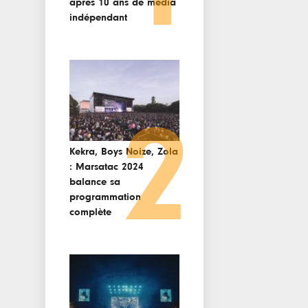
après 10 ans de media
indépendant
2
Kekra, Boys Noize, Zola
: Marsatac 2024
balance sa
programmation
complète