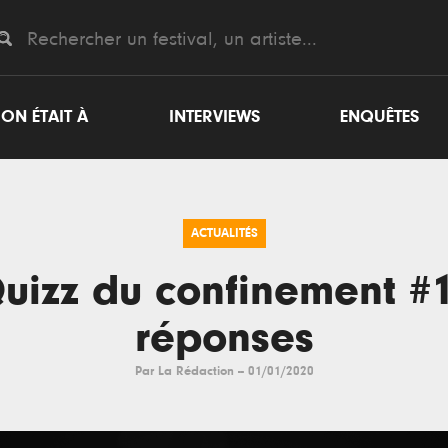
ON ÉTAIT À
INTERVIEWS
ENQUÊTES
ACTUALITÉS
uizz du confinement #1
réponses
Par
La Rédaction
--
01/01/2020