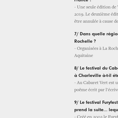
France ?
- Une seule édition de
2019. Le deuxième édit
être annulée à cause de
7/ Dans quelle région
Rochelle ?
- Organisées à La Roche
Aquitaine
8/ Le festival du Ca
à Charleville à-t-il ét
- Au Cabaret Vert est 
poême écrit par l'écriv
9/ Le festival Furyfes
prend la suite... lequ
- Créé en 2002 le Fury