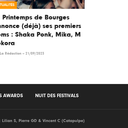
TUALITÉS
 Printemps de Bourges
nonce (déjà) ses premiers
ms : Shaka Ponk, Mika, M
okora
La Rédaction
--
21/09/2023
LS AWARDS
NUIT DES FESTIVALS
: Lilian S,
Pierre GD
& Vincent C (
Catapulpe
)