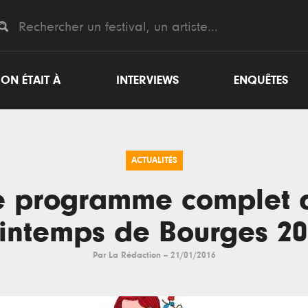
ON ÉTAIT À
INTERVIEWS
ENQUÊTES
ACTUALITÉS
e programme complet 
rintemps de Bourges 20
Par
La Rédaction
--
21/01/2016