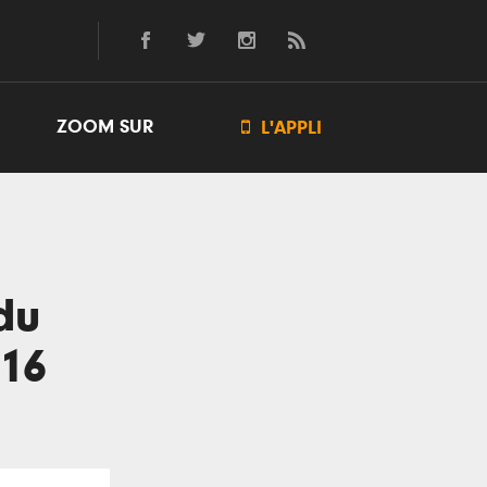
ZOOM SUR

L'APPLI
du
16