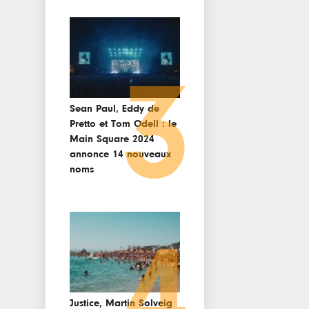
3
Sean Paul, Eddy de
Pretto et Tom Odell : le
Main Square 2024
annonce 14 nouveaux
noms
4
Justice, Martin Solveig