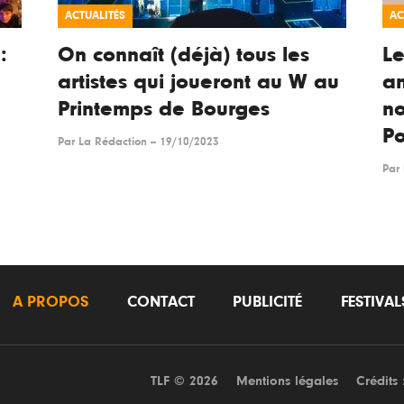
ACTUALITÉS
AC
:
On connaît (déjà) tous les
Le
artistes qui joueront au W au
an
Printemps de Bourges
no
P
Par
La Rédaction
--
19/10/2023
Par
A PROPOS
CONTACT
PUBLICITÉ
FESTIVA
TLF © 2026
Mentions légales
Crédits 