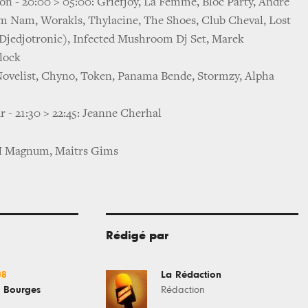
on - 20:00 > 05:00: Griefjoy, La Femme, Bloc Party, Andre
am Nam, Worakls, Thylacine, The Shoes, Club Cheval, Lost
jedjotronic), Infected Mushroom Dj Set, Marek
lock
 Novelist, Chyno, Token, Panama Bende, Stormzy, Alpha
r - 21:30 > 22:45: Jeanne Cherhal
 H Magnum, Maitrs Gims
Rédigé par
08
La Rédaction
e Bourges
Rédaction