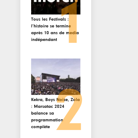
1
Tous les Festivals :
l’histoire se termine
après 10 ans de media
indépendant
2
Kekra, Boys Noize, Zola
: Marsatac 2024
balance sa
programmation
complète