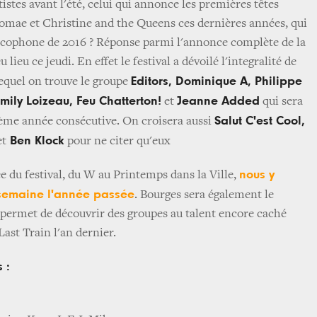
tistes avant l'été, celui qui annonce les premières têtes
tromae et Christine and the Queens ces dernières années, qui
ncophone de 2016 ? Réponse parmi l'annonce complète de la
ieu ce jeudi. En effet le festival a dévoilé l'integralité de
Editors, Dominique A, Philippe
quel on trouve le groupe
mily Loizeau, Feu Chatterton!
Jeanne Added
et
qui sera
Salut C'est Cool,
ième année consécutive. On croisera aussi
Ben Klock
et
pour ne citer qu'eux
nous y
e du festival, du W au Printemps dans la Ville,
semaine l'année passée
. Bourges sera également le
i permet de découvrir des groupes au talent encore caché
ast Train l'an dernier.
 :