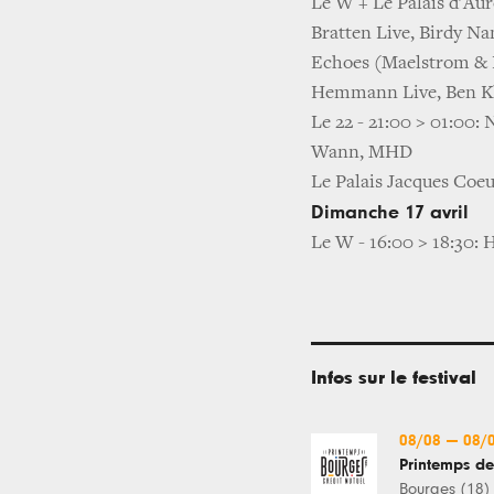
Le W + Le Palais d'Aur
Bratten Live, Birdy N
Echoes (Maelstrom & D
Hemmann Live, Ben K
Le 22 - 21:00 > 01:00:
Wann, MHD
Le Palais Jacques Coeu
Dimanche 17 avril
Le W - 16:00 > 18:30:
Infos sur le festival
08/08
—
08/
Printemps d
Bourges (18)