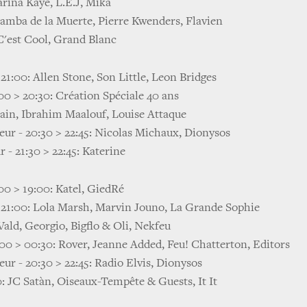
arina Kaye, L.E.J, Mika
Samba de la Muerte, Pierre Kwenders, Flavien
 C'est Cool, Grand Blanc
21:00: Allen Stone, Son Little, Leon Bridges
:00 > 20:30: Création Spéciale 40 ans
Jain, Ibrahim Maalouf, Louise Attaque
ur - 20:30 > 22:45: Nicolas Michaux, Dionysos
 - 21:30 > 22:45: Katerine
00 > 19:00: Katel, GiedRé
> 21:00: Lola Marsh, Marvin Jouno, La Grande Sophie
Vald, Georgio, Bigflo & Oli, Nekfeu
:00 > 00:30: Rover, Jeanne Added, Feu! Chatterton, Editors
ur - 20:30 > 22:45: Radio Elvis, Dionysos
0: JC Satàn, Oiseaux-Tempête & Guests, It It