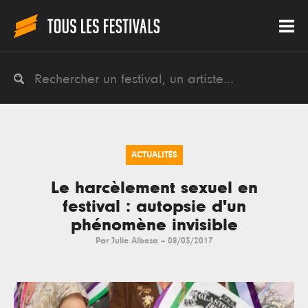
ACTUALITÉS
Le harcèlement sexuel en
festival : autopsie d'un
phénomène invisible
Par
Julie Albesa
--
08/03/2017